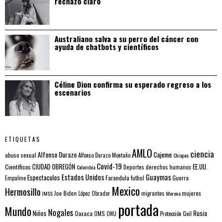
rechazo claro
Australiano salva a su perro del cáncer con
ayuda de chatbots y científicos
Céline Dion confirma su esperado regreso a los
escenarios
ETIQUETAS
AMLO
ciencia
Alfonso Durazo
Cajeme
abuso sexual
Alfonso Durazo Montaño
Chiapas
Covid-19
EE.UU.
Científicos
CIUDAD OBREGÓN
Colombia
Deportes
derechos humanos
Estados Unidos
Guaymas
Espectaculos
Farandula
futbol
Guerra
Empalme
Mexico
Hermosillo
mujeres
IMSS
Joe Biden
López Obrador
migrantes
Morena
portada
Mundo
Nogales
Rusia
Niños
Oaxaca
OMS
ONU
Protección Civil