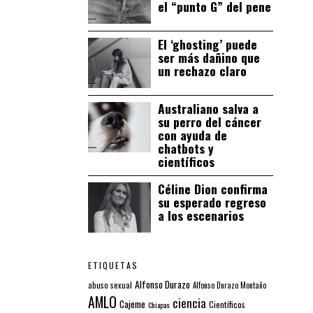
el “punto G” del pene
El ‘ghosting’ puede
ser más dañino que
un rechazo claro
Australiano salva a
su perro del cáncer
con ayuda de
chatbots y
científicos
Céline Dion confirma
su esperado regreso
a los escenarios
ETIQUETAS
Alfonso Durazo
abuso sexual
Alfonso Durazo Montaño
AMLO
ciencia
Cajeme
Científicos
Chiapas