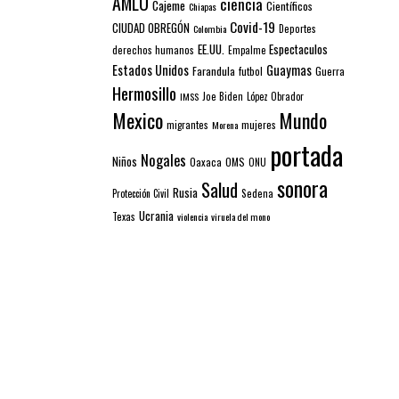
AMLO
ciencia
Cajeme
Científicos
Chiapas
Covid-19
CIUDAD OBREGÓN
Colombia
Deportes
EE.UU.
Espectaculos
derechos humanos
Empalme
Estados Unidos
Guaymas
Farandula
futbol
Guerra
Hermosillo
IMSS
Joe Biden
López Obrador
Mexico
Mundo
mujeres
migrantes
Morena
portada
Nogales
Niños
Oaxaca
OMS
ONU
sonora
Salud
Rusia
Sedena
Protección Civil
Ucrania
Texas
violencia
viruela del mono