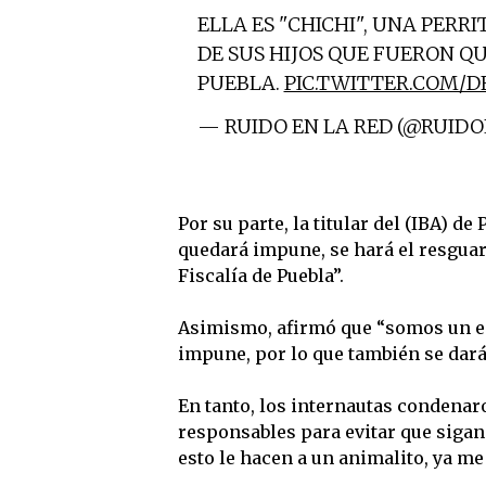
ELLA ES "CHICHI", UNA PERR
DE SUS HIJOS QUE FUERON Q
PUEBLA.
PIC.TWITTER.COM/
— RUIDO EN LA RED (@RUID
Por su parte, la titular del (IBA) d
quedará impune, se hará el resguar
Fiscalía de Puebla”.
Asimismo, afirmó que “somos un es
impune, por lo que también se dará 
En tanto, los internautas condenaro
responsables para evitar que sigan
esto le hacen a un animalito, ya m