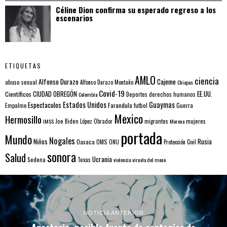
Céline Dion confirma su esperado regreso a los
escenarios
ETIQUETAS
AMLO
ciencia
Alfonso Durazo
Cajeme
abuso sexual
Alfonso Durazo Montaño
Chiapas
Covid-19
EE.UU.
Científicos
CIUDAD OBREGÓN
Colombia
Deportes
derechos humanos
Estados Unidos
Guaymas
Espectaculos
Farandula
futbol
Guerra
Empalme
Mexico
Hermosillo
mujeres
IMSS
Joe Biden
López Obrador
migrantes
Morena
portada
Mundo
Nogales
Rusia
Niños
Oaxaca
OMS
ONU
Protección Civil
sonora
Salud
Ucrania
Sedena
Texas
violencia
viruela del mono
NOTICIA ANTERIOR