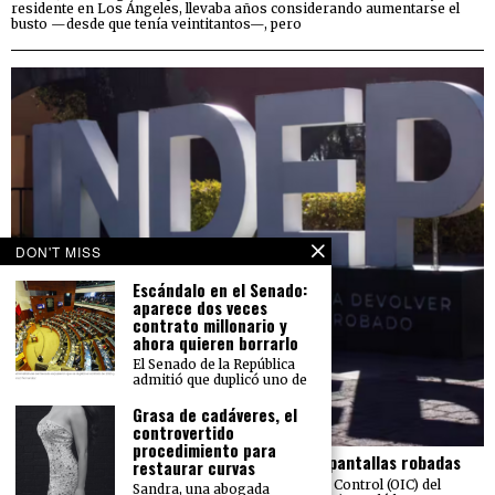
residente en Los Ángeles, llevaba años considerando aumentarse el
busto —desde que tenía veintitantos—, pero
DON'T MISS
Escándalo en el Senado:
aparece dos veces
contrato millonario y
ahora quieren borrarlo
El Senado de la República
admitió que duplicó uno de
Grasa de cadáveres, el
controvertido
procedimiento para
El Indep pierde más de 23 mdp en carros y pantallas robadas
restaurar curvas
Una auditoría realizada por el Órgano Interno de Control (OIC) del
Sandra, una abogada