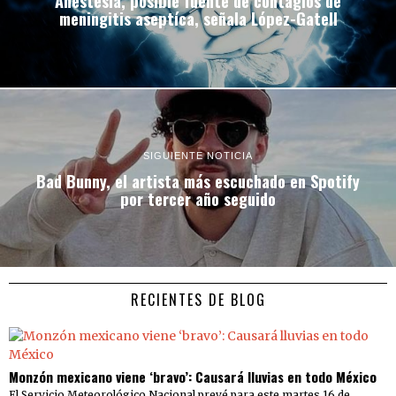
Anestesia, posible fuente de contagios de
meningitis aseptíca, señala López-Gatell
SIGUIENTE NOTICIA
Bad Bunny, el artista más escuchado en Spotify
por tercer año seguido
RECIENTES DE BLOG
Monzón mexicano viene ‘bravo’: Causará lluvias en todo México
El Servicio Meteorológico Nacional prevé para este martes 16 de