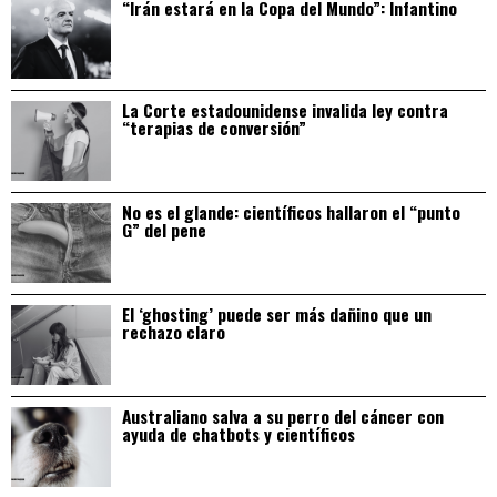
“Irán estará en la Copa del Mundo”: Infantino
La Corte estadounidense invalida ley contra
“terapias de conversión”
No es el glande: científicos hallaron el “punto
G” del pene
El ‘ghosting’ puede ser más dañino que un
rechazo claro
Australiano salva a su perro del cáncer con
ayuda de chatbots y científicos