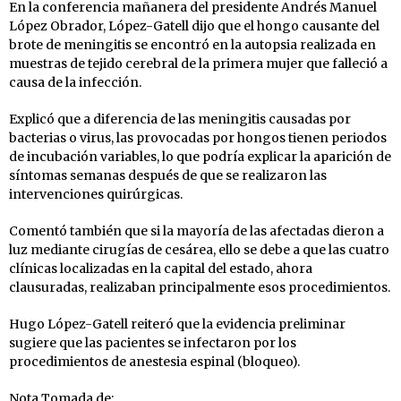
En la conferencia mañanera del presidente Andrés Manuel
López Obrador, López-Gatell dijo que el hongo causante del
brote de meningitis se encontró en la autopsia realizada en
muestras de tejido cerebral de la primera mujer que falleció a
causa de la infección.
Explicó que a diferencia de las meningitis causadas por
bacterias o virus, las provocadas por hongos tienen periodos
de incubación variables, lo que podría explicar la aparición de
síntomas semanas después de que se realizaron las
intervenciones quirúrgicas.
Comentó también que si la mayoría de las afectadas dieron a
luz mediante cirugías de cesárea, ello se debe a que las cuatro
clínicas localizadas en la capital del estado, ahora
clausuradas, realizaban principalmente esos procedimientos.
Hugo López-Gatell reiteró que la evidencia preliminar
sugiere que las pacientes se infectaron por los
procedimientos de anestesia espinal (bloqueo).
Nota Tomada de: