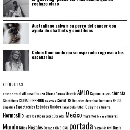
rechazo claro
Australiano salva a su perro del cáncer con
ayuda de chatbots y científicos
Céline Dion confirma su esperado regreso a los
escenarios
ETIQUETAS
AMLO
ciencia
Alfonso Durazo
Cajeme
abuso sexual
Alfonso Durazo Montaño
Chiapas
Covid-19
EE.UU.
Científicos
CIUDAD OBREGÓN
Colombia
Deportes
derechos humanos
Estados Unidos
Guaymas
Espectaculos
Farandula
futbol
Guerra
Empalme
Mexico
Hermosillo
mujeres
IMSS
Joe Biden
López Obrador
migrantes
Morena
portada
Mundo
Nogales
Rusia
Niños
Oaxaca
OMS
ONU
Protección Civil