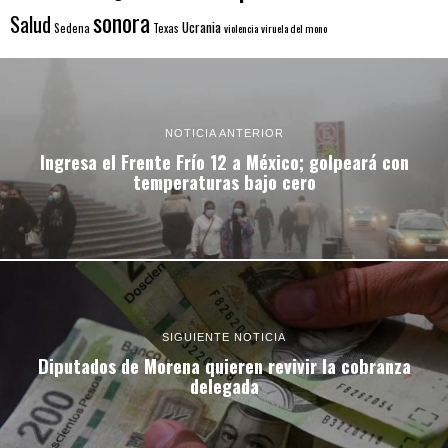
sonora
Salud
Ucrania
Sedena
Texas
violencia
viruela del mono
NOTICIA ANTERIOR
Ingresa el Frente Frío 12 a México; golpeará con
temperaturas bajo cero
SIGUIENTE NOTICIA
Diputados de Morena quieren revivir la cobranza
delegada