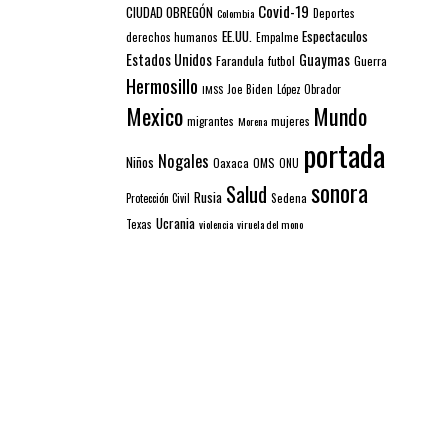
Covid-19
CIUDAD OBREGÓN
Colombia
Deportes
EE.UU.
Espectaculos
derechos humanos
Empalme
Estados Unidos
Guaymas
Farandula
futbol
Guerra
Hermosillo
IMSS
Joe Biden
López Obrador
Mexico
Mundo
mujeres
migrantes
Morena
portada
Nogales
Niños
Oaxaca
OMS
ONU
sonora
Salud
Rusia
Sedena
Protección Civil
Ucrania
Texas
violencia
viruela del mono