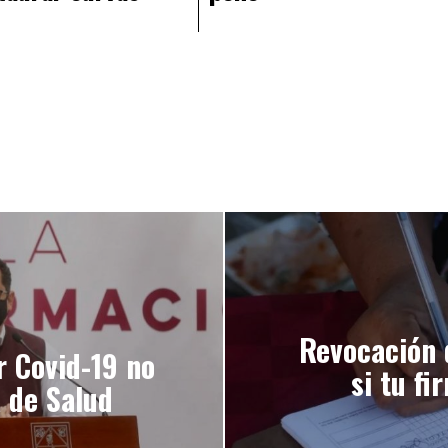
Revocación 
r Covid-19 no
si tu fi
 de Salud