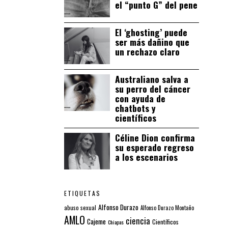
el “punto G” del pene
El ‘ghosting’ puede
ser más dañino que
un rechazo claro
Australiano salva a
su perro del cáncer
con ayuda de
chatbots y
científicos
Céline Dion confirma
su esperado regreso
a los escenarios
ETIQUETAS
Alfonso Durazo
abuso sexual
Alfonso Durazo Montaño
AMLO
ciencia
Cajeme
Científicos
Chiapas