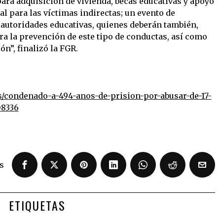
para adquisición de vivienda, becas educativas y apoyo
l para las víctimas indirectas; un evento de
s autoridades educativas, quienes deberán también,
ara la prevención de este tipo de conductas, así como
n”, finalizó la FGR.
s/condenado-a-494-anos-de-prision-por-abusar-de-17-
08336
s
ETIQUETAS