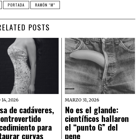
PORTADA
RAMÓN “M”
RELATED POSTS
 14, 2026
MARZO 31, 2026
sa de cadáveres,
No es el glande:
controvertido
científicos hallaron
cedimiento para
el “punto G” del
taurar curvas
pene