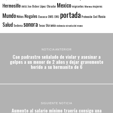
Mexico
Hermosillo
mujeres
IMSS
Joe Biden
López Obrador
migrantes
Morena
portada
Mundo
Nogales
Rusia
Niños
Oaxaca
OMS
ONU
Protección Civil
sonora
Salud
Ucrania
Sedena
Texas
violencia
viruela del mono
NOTICIA ANTERIOR
Cae padrastro señalado de violar y asesinar a
golpes a un menor de 2 años y dejar gravemente
herido a su hermanito de 6
SIGUIENTE NOTICIA
Aumento al salario mínimo traería consigo una