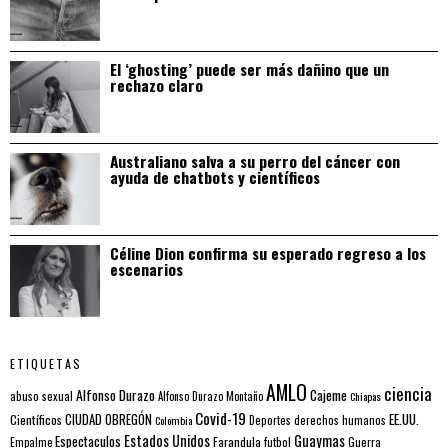
El ‘ghosting’ puede ser más dañino que un
rechazo claro
Australiano salva a su perro del cáncer con
ayuda de chatbots y científicos
Céline Dion confirma su esperado regreso a los
escenarios
ETIQUETAS
AMLO
ciencia
Alfonso Durazo
Cajeme
abuso sexual
Alfonso Durazo Montaño
Chiapas
Covid-19
EE.UU.
Científicos
CIUDAD OBREGÓN
Colombia
Deportes
derechos humanos
Estados Unidos
Guaymas
Espectaculos
Farandula
futbol
Guerra
Empalme