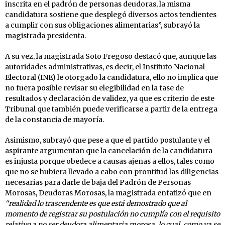
inscrita en el padrón de personas deudoras, la misma
candidatura sostiene que desplegó diversos actos tendientes
a cumplir con sus obligaciones alimentarias”, subrayó la
magistrada presidenta.
A su vez, la magistrada Soto Fregoso destacó que, aunque las
autoridades administrativas, es decir, el Instituto Nacional
Electoral (INE) le otorgado la candidatura, ello no implica que
no fuera posible revisar su elegibilidad en la fase de
resultados y declaración de validez, ya que es criterio de este
Tribunal que también puede verificarse a partir de la entrega
de la constancia de mayoría.
Asimismo, subrayó que pese a que el partido postulante y el
aspirante argumentan que la cancelación de la candidatura
es injusta porque obedece a causas ajenas a ellos, tales como
que no se hubiera llevado a cabo con prontitud las diligencias
necesarias para darle de baja del Padrón de Personas
Morosas, Deudoras Morosas, la magistrada enfatizó que en
“realidad lo trascendente es que está demostrado que al
momento de registrar su postulación no cumplía con el requisito
relativo a no ser deudora alimentaria morosa, lo cual, como ya se