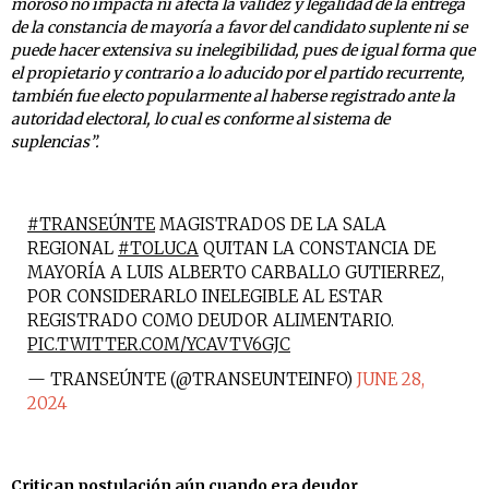
moroso no impacta ni afecta la validez y legalidad de la entrega
de la constancia de mayoría a favor del candidato suplente ni se
puede hacer extensiva su inelegibilidad, pues de igual forma que
el propietario y contrario a lo aducido por el partido recurrente,
también fue electo popularmente al haberse registrado ante la
autoridad electoral, lo cual es conforme al sistema de
suplencias”.
#TRANSEÚNTE
MAGISTRADOS DE LA SALA
REGIONAL
#TOLUCA
QUITAN LA CONSTANCIA DE
MAYORÍA A LUIS ALBERTO CARBALLO GUTIERREZ,
POR CONSIDERARLO INELEGIBLE AL ESTAR
REGISTRADO COMO DEUDOR ALIMENTARIO.
PIC.TWITTER.COM/YCAVTV6GJC
— TRANSEÚNTE (@TRANSEUNTEINFO)
JUNE 28,
2024
Critican postulación aún cuando era deudor