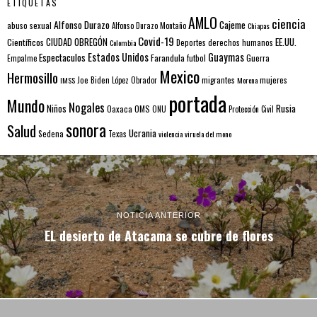
ETIQUETAS
AMLO
ciencia
Alfonso Durazo
Cajeme
abuso sexual
Alfonso Durazo Montaño
Chiapas
Covid-19
EE.UU.
Científicos
CIUDAD OBREGÓN
Colombia
Deportes
derechos humanos
Estados Unidos
Guaymas
Espectaculos
Farandula
futbol
Guerra
Empalme
Mexico
Hermosillo
mujeres
IMSS
Joe Biden
López Obrador
migrantes
Morena
portada
Mundo
Nogales
Rusia
Niños
Oaxaca
OMS
ONU
Protección Civil
sonora
Salud
Ucrania
Sedena
Texas
violencia
viruela del mono
NOTICIA ANTERIOR
EL desierto de Atacama se cubre de flores