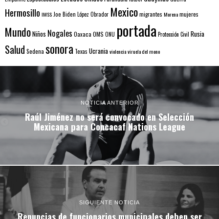
Mexico
Hermosillo
mujeres
IMSS
Joe Biden
López Obrador
migrantes
Morena
portada
Mundo
Nogales
Rusia
Niños
Oaxaca
OMS
ONU
Protección Civil
sonora
Salud
Ucrania
Sedena
Texas
violencia
viruela del mono
NOTICIA ANTERIOR
Raúl Jiménez no será convocado en Selección
Mexicana para Concacaf Nations League
SIGUIENTE NOTICIA
Renuncias de funcionarios municipales deben ser