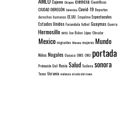
AMLO
ciencia
Cajeme
Científicos
Chiapas
Covid-19
CIUDAD OBREGÓN
Colombia
Deportes
EE.UU.
Espectaculos
derechos humanos
Empalme
Estados Unidos
Guaymas
Farandula
futbol
Guerra
Hermosillo
IMSS
Joe Biden
López Obrador
Mexico
Mundo
mujeres
migrantes
Morena
portada
Nogales
Niños
Oaxaca
OMS
ONU
sonora
Salud
Rusia
Sedena
Protección Civil
Ucrania
Texas
violencia
viruela del mono