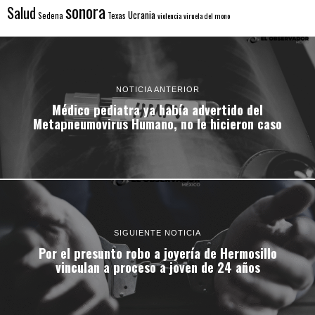
sonora
Salud
Ucrania
Sedena
Texas
violencia
viruela del mono
NOTICIA ANTERIOR
Médico pediatra ya había advertido del
Metapneumovirus Humano, no le hicieron caso
SIGUIENTE NOTICIA
Por el presunto robo a joyería de Hermosillo
vinculan a proceso a joven de 24 años