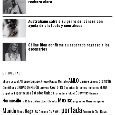
rechazo claro
Australiano salva a su perro del cáncer con
ayuda de chatbots y científicos
Céline Dion confirma su esperado regreso a los
escenarios
ETIQUETAS
AMLO
ciencia
Alfonso Durazo
Cajeme
abuso sexual
Alfonso Durazo Montaño
Chiapas
Covid-19
EE.UU.
Científicos
CIUDAD OBREGÓN
Colombia
Deportes
derechos humanos
Estados Unidos
Guaymas
Espectaculos
Farandula
futbol
Guerra
Empalme
Mexico
Hermosillo
mujeres
IMSS
Joe Biden
López Obrador
migrantes
Morena
portada
Mundo
Nogales
Rusia
Niños
Oaxaca
OMS
ONU
Protección Civil