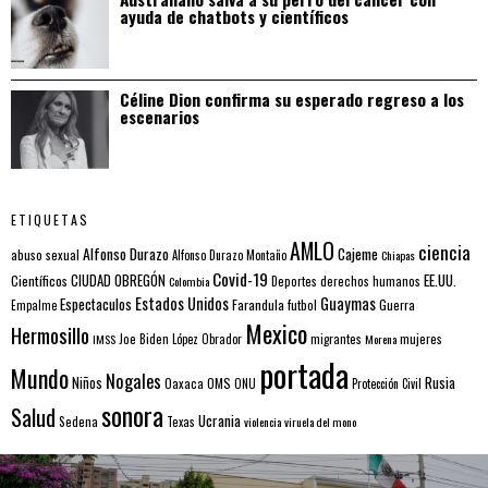
ayuda de chatbots y científicos
Céline Dion confirma su esperado regreso a los
escenarios
ETIQUETAS
AMLO
ciencia
Alfonso Durazo
Cajeme
abuso sexual
Alfonso Durazo Montaño
Chiapas
Covid-19
EE.UU.
Científicos
CIUDAD OBREGÓN
Colombia
Deportes
derechos humanos
Estados Unidos
Guaymas
Espectaculos
Farandula
futbol
Guerra
Empalme
Mexico
Hermosillo
mujeres
IMSS
Joe Biden
López Obrador
migrantes
Morena
portada
Mundo
Nogales
Rusia
Niños
Oaxaca
OMS
ONU
Protección Civil
sonora
Salud
Ucrania
Sedena
Texas
violencia
viruela del mono