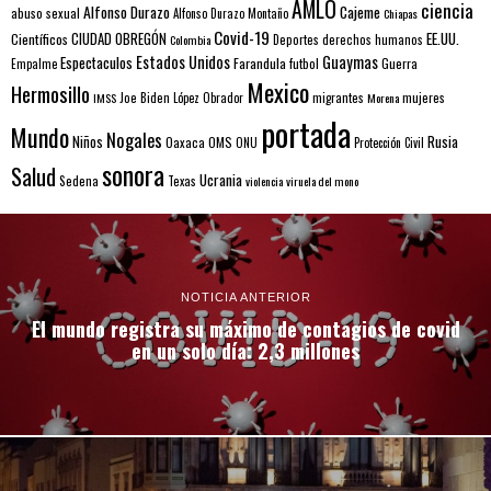
AMLO
ciencia
Alfonso Durazo
Cajeme
abuso sexual
Alfonso Durazo Montaño
Chiapas
Covid-19
EE.UU.
Científicos
CIUDAD OBREGÓN
Colombia
Deportes
derechos humanos
Estados Unidos
Guaymas
Espectaculos
Farandula
futbol
Guerra
Empalme
Mexico
Hermosillo
mujeres
IMSS
Joe Biden
López Obrador
migrantes
Morena
portada
Mundo
Nogales
Rusia
Niños
Oaxaca
OMS
ONU
Protección Civil
sonora
Salud
Ucrania
Sedena
Texas
violencia
viruela del mono
NOTICIA ANTERIOR
El mundo registra su máximo de contagios de covid
en un solo día: 2,3 millones