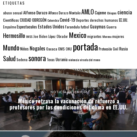
ETIQUETAS
AMLO
ciencia
Alfonso Durazo
Cajeme
abuso sexual
Alfonso Durazo Montaño
Chiapas
Covid-19
EE.UU.
Científicos
CIUDAD OBREGÓN
Colombia
Deportes
derechos humanos
Estados Unidos
Guaymas
Espectaculos
Farandula
futbol
Guerra
Empalme
Mexico
Hermosillo
mujeres
IMSS
Joe Biden
López Obrador
migrantes
Morena
portada
Mundo
Nogales
Rusia
Niños
Oaxaca
OMS
ONU
Protección Civil
sonora
Salud
Ucrania
Sedena
Texas
violencia
viruela del mono
NOTICIA ANTERIOR
México retrasa la vacunación de refuerzo a
profesores por las condiciones del clima en EE.UU.