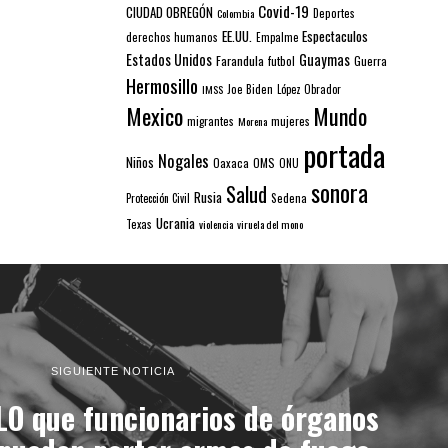
Covid-19
CIUDAD OBREGÓN
Colombia
Deportes
EE.UU.
Espectaculos
derechos humanos
Empalme
Estados Unidos
Guaymas
Farandula
futbol
Guerra
Hermosillo
IMSS
Joe Biden
López Obrador
Mexico
Mundo
mujeres
migrantes
Morena
portada
Nogales
Niños
Oaxaca
OMS
ONU
sonora
Salud
Rusia
Sedena
Protección Civil
Ucrania
Texas
violencia
viruela del mono
SIGUIENTE NOTICIA
O que funcionarios de órganos