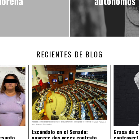
Morena
autónomos 
RECIENTES DE BLOG
Escándalo en el Senado:
Grasa de c
esunto
aparece dos veces contrato
controvert