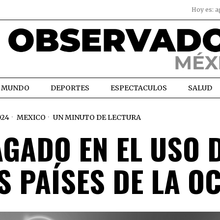
Hoy es:
a
MUNDO
DEPORTES
ESPECTACULOS
SALUD
024
MEXICO
UN MINUTO DE LECTURA
AGADO EN EL USO 
S PAÍSES DE LA O