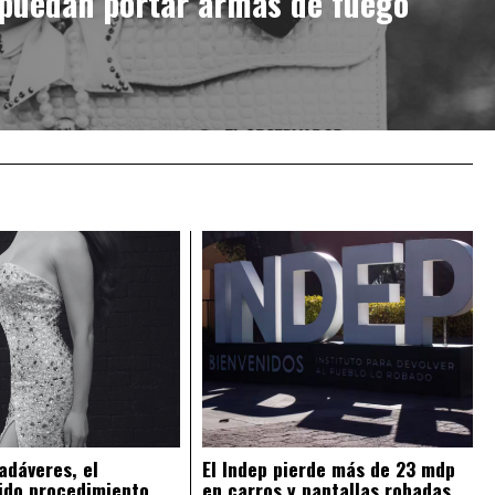
puedan portar armas de fuego
adáveres, el
El Indep pierde más de 23 mdp
ido procedimiento
en carros y pantallas robadas