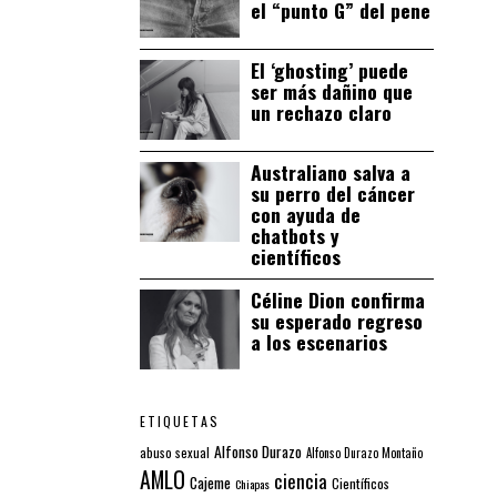
el “punto G” del pene
El ‘ghosting’ puede
ser más dañino que
un rechazo claro
Australiano salva a
su perro del cáncer
con ayuda de
chatbots y
científicos
Céline Dion confirma
su esperado regreso
a los escenarios
ETIQUETAS
Alfonso Durazo
abuso sexual
Alfonso Durazo Montaño
AMLO
ciencia
Cajeme
Científicos
Chiapas