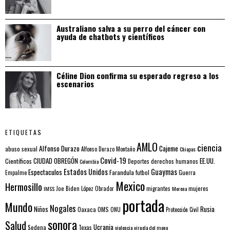
Australiano salva a su perro del cáncer con
ayuda de chatbots y científicos
Céline Dion confirma su esperado regreso a los
escenarios
ETIQUETAS
AMLO
ciencia
Alfonso Durazo
Cajeme
abuso sexual
Alfonso Durazo Montaño
Chiapas
Covid-19
EE.UU.
Científicos
CIUDAD OBREGÓN
Colombia
Deportes
derechos humanos
Estados Unidos
Guaymas
Espectaculos
Farandula
futbol
Guerra
Empalme
Mexico
Hermosillo
mujeres
IMSS
Joe Biden
López Obrador
migrantes
Morena
portada
Mundo
Nogales
Rusia
Niños
Oaxaca
OMS
ONU
Protección Civil
sonora
Salud
Ucrania
Sedena
Texas
violencia
viruela del mono