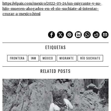
https://elpais.com/mexico/2022-05-24/un-migrante-y-su-
hijo-mueren-ahogados-en-el-rio-suchiate-al-intentar-
cruzar-a-mexico.html
ETIQUETAS
FRONTERA
INM
MEXICO
MIGRANTE
RÍO SUCHIATE
RELATED POSTS