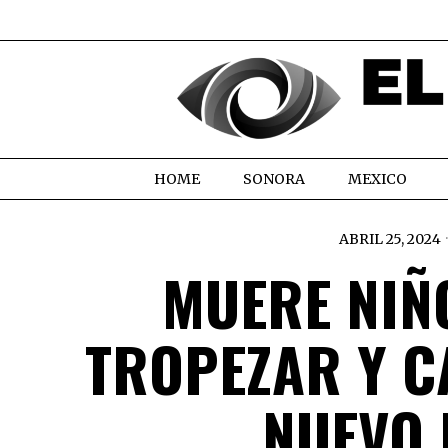
HOME
SONORA
MEXICO
ABRIL 25, 2024
MUERE NIÑ
TROPEZAR Y C
NUEVO 