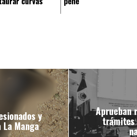
taurar curvas
pene
Aprueban r
lesionados y
trámites 
ia La Manga
n