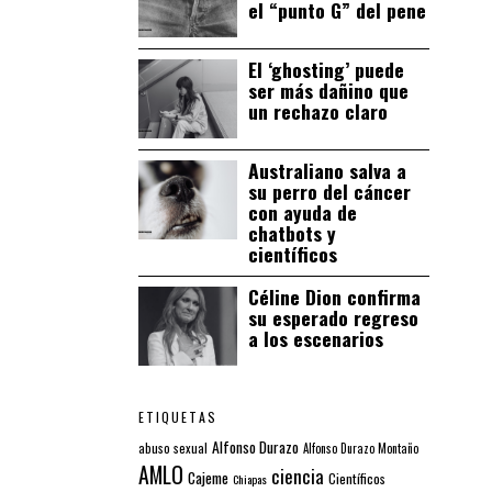
el “punto G” del pene
El ‘ghosting’ puede
ser más dañino que
un rechazo claro
Australiano salva a
su perro del cáncer
con ayuda de
chatbots y
científicos
Céline Dion confirma
su esperado regreso
a los escenarios
ETIQUETAS
Alfonso Durazo
abuso sexual
Alfonso Durazo Montaño
AMLO
ciencia
Cajeme
Científicos
Chiapas