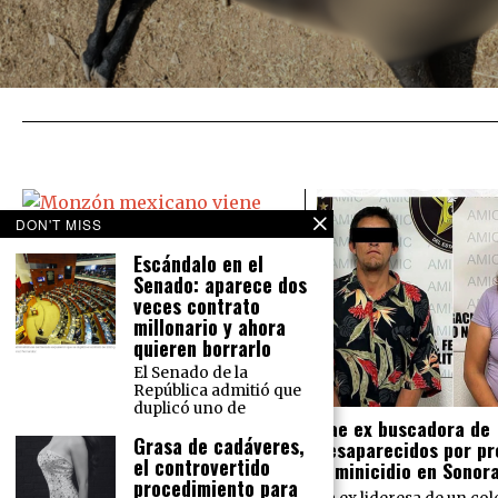
DON'T MISS
Escándalo en el
Senado: aparece dos
Monzón mexicano viene ‘bravo’:
veces contrato
Causará lluvias en todo México
millonario y ahora
El Servicio Meteorológico Nacional
quieren borrarlo
prevé para este martes 16 de
El Senado de la
agosto lluvias intensas en el norte
República admitió que
del país y lluvias muy fuertes en la
duplicó uno de
Cae ex buscadora de
Grasa de cadáveres,
desaparecidos por pr
el controvertido
feminicidio en Sonor
procedimiento para