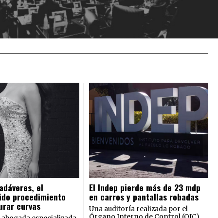
adáveres, el
El Indep pierde más de 23 mdp
ido procedimiento
en carros y pantallas robadas
urar curvas
Una auditoría realizada por el
Órgano Interno de Control (OIC)