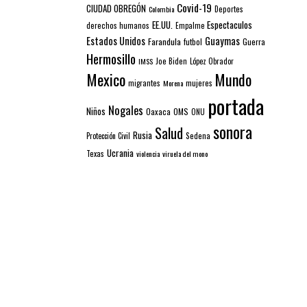
Covid-19
CIUDAD OBREGÓN
Colombia
Deportes
EE.UU.
Espectaculos
derechos humanos
Empalme
Estados Unidos
Guaymas
Farandula
futbol
Guerra
Hermosillo
IMSS
Joe Biden
López Obrador
Mexico
Mundo
mujeres
migrantes
Morena
portada
Nogales
Niños
Oaxaca
OMS
ONU
sonora
Salud
Rusia
Sedena
Protección Civil
Ucrania
Texas
violencia
viruela del mono