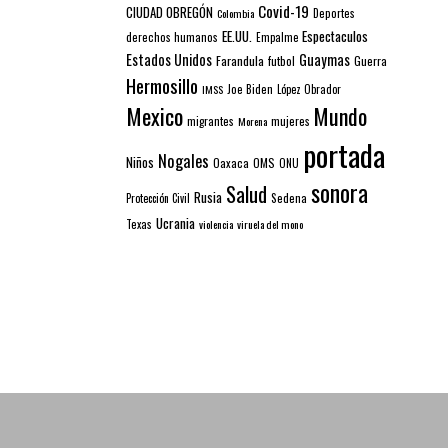
Covid-19
CIUDAD OBREGÓN
Colombia
Deportes
EE.UU.
Espectaculos
derechos humanos
Empalme
Estados Unidos
Guaymas
Farandula
futbol
Guerra
Hermosillo
IMSS
Joe Biden
López Obrador
Mexico
Mundo
mujeres
migrantes
Morena
portada
Nogales
Niños
Oaxaca
OMS
ONU
sonora
Salud
Rusia
Sedena
Protección Civil
Ucrania
Texas
violencia
viruela del mono