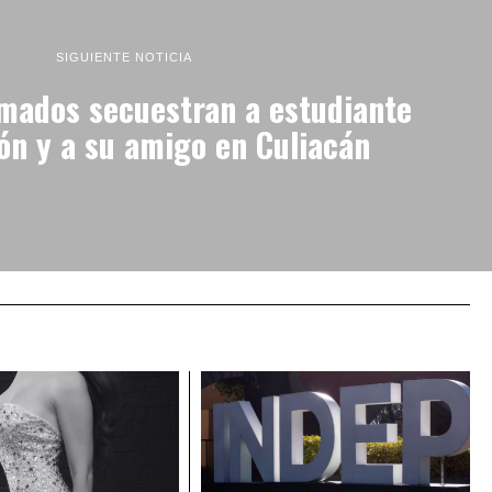
SIGUIENTE NOTICIA
ados secuestran a estudiante
ión y a su amigo en Culiacán