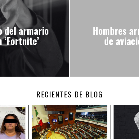
o del armario
Hombres arm
 ‘Fortnite’
de aviac
RECIENTES DE BLOG