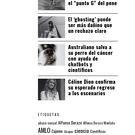
el “punto G” del pene
El ‘ghosting’ puede
ser más dañino que
un rechazo claro
Australiano salva a
su perro del cáncer
con ayuda de
chatbots y
científicos
Céline Dion confirma
su esperado regreso
a los escenarios
ETIQUETAS
Alfonso Durazo
abuso sexual
Alfonso Durazo Montaño
AMLO
ciencia
Cajeme
Científicos
Chiapas