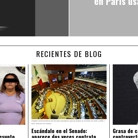
en París us
RECIENTES DE BLOG
Escándalo en el Senado:
Grasa de c
esunto
aparece dos veces contrato
controvert