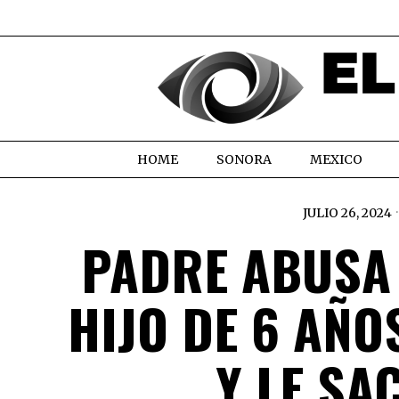
HOME
SONORA
MEXICO
JULIO 26, 2024
PADRE ABUSA
HIJO DE 6 AÑO
Y LE SA