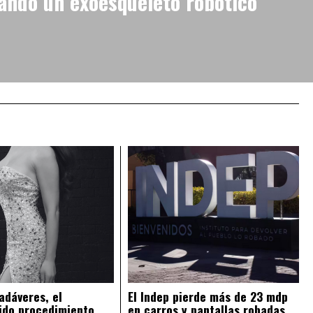
ando un exoesqueleto robótico
adáveres, el
El Indep pierde más de 23 mdp
ido procedimiento
en carros y pantallas robadas