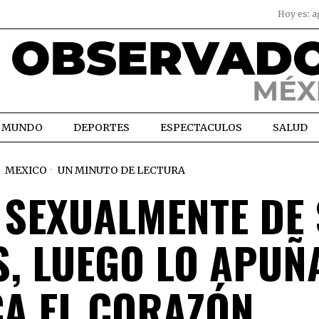
Hoy es:
a
MUNDO
DEPORTES
ESPECTACULOS
SALUD
MEXICO
UN MINUTO DE LECTURA
 SEXUALMENTE DE
S, LUEGO LO APUÑ
CA EL CORAZÓN