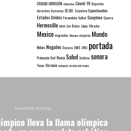
Covid-19
CIUDAD OBREGÓN
Colombia
Deportes
EE.UU.
Espectaculos
derechos humanos
Empalme
Estados Unidos
Guaymas
Farandula
futbol
Guerra
Hermosillo
IMSS
Joe Biden
López Obrador
Mexico
Mundo
mujeres
migrantes
Morena
portada
Nogales
Niños
Oaxaca
OMS
ONU
sonora
Salud
Rusia
Sedena
Protección Civil
Ucrania
Texas
violencia
viruela del mono
SIGUIENTE NOTICIA
límpico lleva la llama olímpica