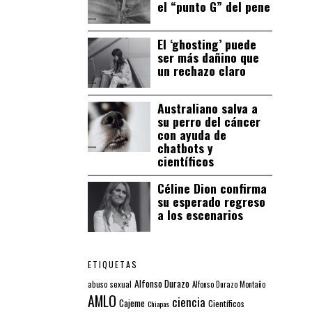
el “punto G” del pene
El ‘ghosting’ puede
ser más dañino que
un rechazo claro
Australiano salva a
su perro del cáncer
con ayuda de
chatbots y
científicos
Céline Dion confirma
su esperado regreso
a los escenarios
ETIQUETAS
Alfonso Durazo
abuso sexual
Alfonso Durazo Montaño
AMLO
ciencia
Cajeme
Científicos
Chiapas