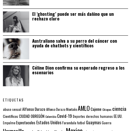
El ‘ghosting’ puede ser más dañino que un
rechazo claro
Australiano salva a su perro del cáncer con
ayuda de chatbots y científicos
Céline Dion confirma su esperado regreso a los
escenarios
ETIQUETAS
AMLO
ciencia
Alfonso Durazo
Cajeme
abuso sexual
Alfonso Durazo Montaño
Chiapas
Covid-19
EE.UU.
Científicos
CIUDAD OBREGÓN
Colombia
Deportes
derechos humanos
Estados Unidos
Guaymas
Espectaculos
Farandula
futbol
Guerra
Empalme
Mexico
Hermosillo