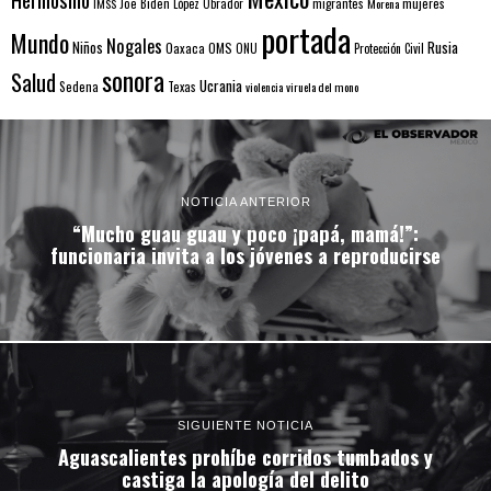
mujeres
IMSS
Joe Biden
López Obrador
migrantes
Morena
portada
Mundo
Nogales
Rusia
Niños
Oaxaca
OMS
ONU
Protección Civil
sonora
Salud
Ucrania
Sedena
Texas
violencia
viruela del mono
NOTICIA ANTERIOR
“Mucho guau guau y poco ¡papá, mamá!”:
funcionaria invita a los jóvenes a reproducirse
SIGUIENTE NOTICIA
Aguascalientes prohíbe corridos tumbados y
castiga la apología del delito