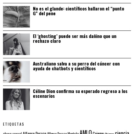
No es el glande: científicos hallaron el “punto
G” del pene
El ‘ghosting’ puede ser más dañino que un
rechazo claro
Australiano salva a su perro del cáncer con
ayuda de chatbots y científicos
Céline Dion confirma su esperado regreso a los
escenarios
ETIQUETAS
AMLO
ciencia
Alfonso Durazo
Cajeme
abuso sexual
Alfonso Durazo Montaño
Chiapas