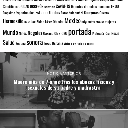
Covid-19
EE.UU.
Científicos
CIUDAD OBREGÓN
Colombia
Deportes
derechos humanos
Estados Unidos
Guaymas
Espectaculos
Farandula
futbol
Guerra
Empalme
Mexico
Hermosillo
mujeres
IMSS
Joe Biden
López Obrador
migrantes
Morena
portada
Mundo
Nogales
Rusia
Niños
Oaxaca
OMS
ONU
Protección Civil
sonora
Salud
Ucrania
Sedena
Texas
violencia
viruela del mono
NOTICIA ANTERIOR
Muere niña de 7 años tras los abusos físicos y
sexuales de su padre y madrastra