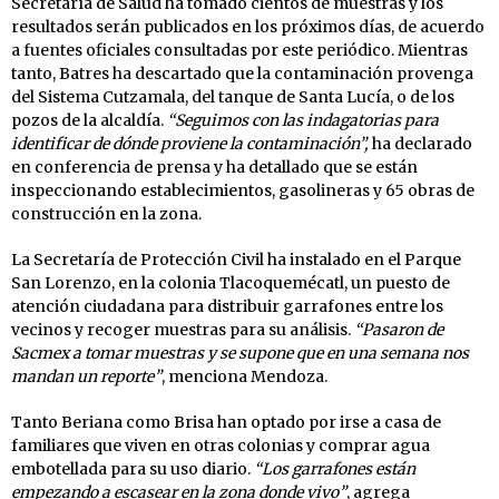
Secretaría de Salud ha tomado cientos de muestras y los
resultados serán publicados en los próximos días, de acuerdo
a fuentes oficiales consultadas por este periódico. Mientras
tanto, Batres ha descartado que la contaminación provenga
del Sistema Cutzamala, del tanque de Santa Lucía, o de los
pozos de la alcaldía.
“Seguimos con las indagatorias para
identificar de dónde proviene la contaminación”,
ha declarado
en conferencia de prensa y ha detallado que se están
inspeccionando establecimientos, gasolineras y 65 obras de
construcción en la zona.
La Secretaría de Protección Civil ha instalado en el Parque
San Lorenzo, en la colonia Tlacoquemécatl, un puesto de
atención ciudadana para distribuir garrafones entre los
vecinos y recoger muestras para su análisis.
“Pasaron de
Sacmex a tomar muestras y se supone que en una semana nos
mandan un reporte”
, menciona Mendoza.
Tanto Beriana como Brisa han optado por irse a casa de
familiares que viven en otras colonias y comprar agua
embotellada para su uso diario.
“Los garrafones están
empezando a escasear en la zona donde vivo”
, agrega