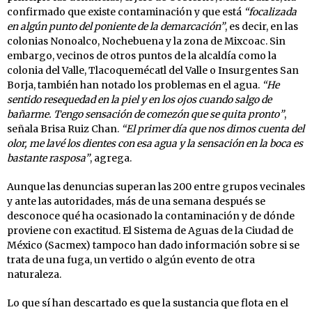
confirmado que existe contaminación y que está
“focalizada
en algún punto del poniente de la demarcación”
, es decir, en las
colonias Nonoalco, Nochebuena y la zona de Mixcoac. Sin
embargo, vecinos de otros puntos de la alcaldía como la
colonia del Valle, Tlacoquemécatl del Valle o Insurgentes San
Borja, también han notado los problemas en el agua.
“He
sentido resequedad en la piel y en los ojos cuando salgo de
bañarme. Tengo sensación de comezón que se quita pronto”
,
señala Brisa Ruiz Chan.
“El primer día que nos dimos cuenta del
olor, me lavé los dientes con esa agua y la sensación en la boca es
bastante rasposa”
, agrega.
Aunque las denuncias superan las 200 entre grupos vecinales
y ante las autoridades, más de una semana después se
desconoce qué ha ocasionado la contaminación y de dónde
proviene con exactitud. El Sistema de Aguas de la Ciudad de
México (Sacmex) tampoco han dado información sobre si se
trata de una fuga, un vertido o algún evento de otra
naturaleza.
Lo que sí han descartado es que la sustancia que flota en el