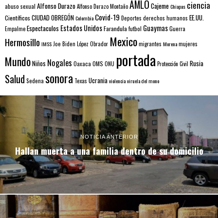
AMLO
ciencia
Alfonso Durazo
Cajeme
abuso sexual
Alfonso Durazo Montaño
Chiapas
Covid-19
EE.UU.
Científicos
CIUDAD OBREGÓN
Colombia
Deportes
derechos humanos
Estados Unidos
Guaymas
Espectaculos
Farandula
futbol
Guerra
Empalme
Mexico
Hermosillo
mujeres
IMSS
Joe Biden
López Obrador
migrantes
Morena
portada
Mundo
Nogales
Rusia
Niños
Oaxaca
OMS
ONU
Protección Civil
sonora
Salud
Ucrania
Sedena
Texas
violencia
viruela del mono
NOTICIA ANTERIOR
Hallan muerta a una familia dentro de su domicilio