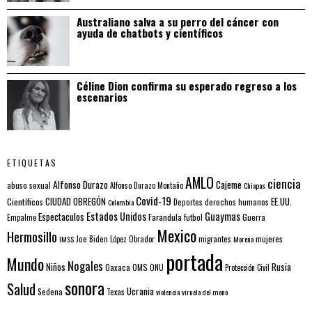
Australiano salva a su perro del cáncer con
ayuda de chatbots y científicos
Céline Dion confirma su esperado regreso a los
escenarios
ETIQUETAS
AMLO
ciencia
Alfonso Durazo
Cajeme
abuso sexual
Alfonso Durazo Montaño
Chiapas
Covid-19
EE.UU.
Científicos
CIUDAD OBREGÓN
Colombia
Deportes
derechos humanos
Estados Unidos
Guaymas
Espectaculos
Farandula
futbol
Guerra
Empalme
Mexico
Hermosillo
mujeres
IMSS
Joe Biden
López Obrador
migrantes
Morena
portada
Mundo
Nogales
Rusia
Niños
Oaxaca
OMS
ONU
Protección Civil
sonora
Salud
Ucrania
Sedena
Texas
violencia
viruela del mono