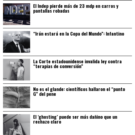
El Indep pierde más de 23 mdp en carros y
pantallas robadas
“Irán estará en la Copa del Mundo”: Infantino
La Corte estadounidense invalida ley contra
“terapias de conversión”
No es el glande: científicos hallaron el “punto
G” del pene
El ‘ghosting’ puede ser más dañino que un
rechazo claro