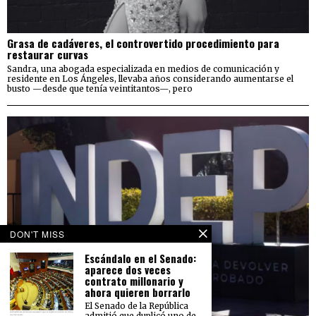
Grasa de cadáveres, el controvertido procedimiento para
restaurar curvas
Sandra, una abogada especializada en medios de comunicación y
residente en Los Ángeles, llevaba años considerando aumentarse el
busto —desde que tenía veintitantos—, pero
DON'T MISS
Escándalo en el Senado:
aparece dos veces
contrato millonario y
ahora quieren borrarlo
El Senado de la República
admitió que duplicó uno de