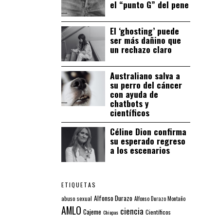
el “punto G” del pene
El ‘ghosting’ puede
ser más dañino que
un rechazo claro
Australiano salva a
su perro del cáncer
con ayuda de
chatbots y
científicos
Céline Dion confirma
su esperado regreso
a los escenarios
ETIQUETAS
Alfonso Durazo
abuso sexual
Alfonso Durazo Montaño
AMLO
ciencia
Cajeme
Científicos
Chiapas