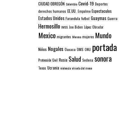
Covid-19
CIUDAD OBREGÓN
Colombia
Deportes
EE.UU.
Espectaculos
derechos humanos
Empalme
Estados Unidos
Guaymas
Farandula
futbol
Guerra
Hermosillo
IMSS
Joe Biden
López Obrador
Mexico
Mundo
mujeres
migrantes
Morena
portada
Nogales
Niños
Oaxaca
OMS
ONU
sonora
Salud
Rusia
Sedena
Protección Civil
Ucrania
Texas
violencia
viruela del mono