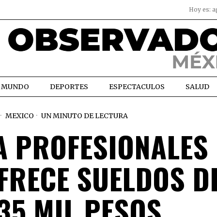
Hoy es:
a
MUNDO
DEPORTES
ESPECTACULOS
SALUD
MEXICO
UN MINUTO DE LECTURA
A PROFESIONALES
OFRECE SUELDOS D
35 MIL PESOS