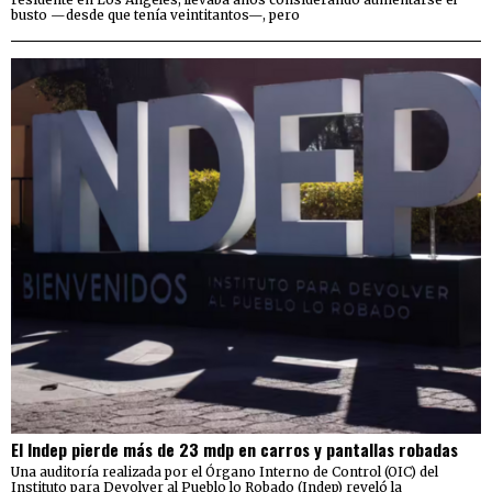
busto —desde que tenía veintitantos—, pero
El Indep pierde más de 23 mdp en carros y pantallas robadas
Una auditoría realizada por el Órgano Interno de Control (OIC) del
Instituto para Devolver al Pueblo lo Robado (Indep) reveló la