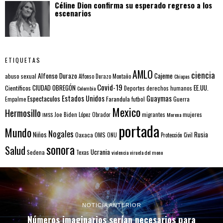
Céline Dion confirma su esperado regreso a los
escenarios
ETIQUETAS
AMLO
ciencia
Alfonso Durazo
Cajeme
abuso sexual
Alfonso Durazo Montaño
Chiapas
Covid-19
EE.UU.
Científicos
CIUDAD OBREGÓN
Colombia
Deportes
derechos humanos
Estados Unidos
Guaymas
Espectaculos
Farandula
futbol
Guerra
Empalme
Mexico
Hermosillo
mujeres
IMSS
Joe Biden
López Obrador
migrantes
Morena
portada
Mundo
Nogales
Rusia
Niños
Oaxaca
OMS
ONU
Protección Civil
sonora
Salud
Ucrania
Sedena
Texas
violencia
viruela del mono
NOTICIA ANTERIOR
Números imaginarios serían necesarios para