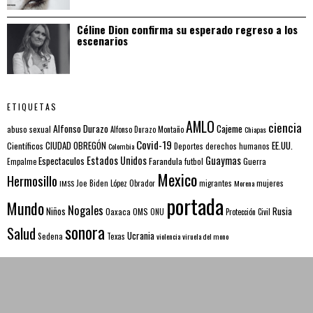
Céline Dion confirma su esperado regreso a los
escenarios
ETIQUETAS
AMLO
ciencia
Alfonso Durazo
Cajeme
abuso sexual
Alfonso Durazo Montaño
Chiapas
Covid-19
EE.UU.
Científicos
CIUDAD OBREGÓN
Colombia
Deportes
derechos humanos
Estados Unidos
Guaymas
Espectaculos
Farandula
futbol
Guerra
Empalme
Mexico
Hermosillo
mujeres
IMSS
Joe Biden
López Obrador
migrantes
Morena
portada
Mundo
Nogales
Rusia
Niños
Oaxaca
OMS
ONU
Protección Civil
sonora
Salud
Ucrania
Sedena
Texas
violencia
viruela del mono