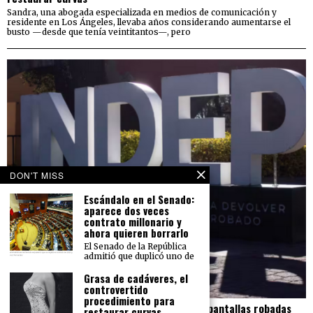
Sandra, una abogada especializada en medios de comunicación y
residente en Los Ángeles, llevaba años considerando aumentarse el
busto —desde que tenía veintitantos—, pero
DON'T MISS
Escándalo en el Senado:
aparece dos veces
contrato millonario y
ahora quieren borrarlo
El Senado de la República
admitió que duplicó uno de
Grasa de cadáveres, el
controvertido
procedimiento para
El Indep pierde más de 23 mdp en carros y pantallas robadas
restaurar curvas