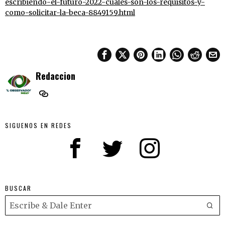
escribiendo-el-futuro-2022-cuales-son-los-requisitos-y-
como-solicitar-la-beca-8849159.html
Redaccion
SIGUENOS EN REDES
BUSCAR