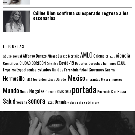
Céline Dion confirma su esperado regreso a los
escenarios
ETIQUETAS
AMLO
ciencia
Alfonso Durazo
Cajeme
abuso sexual
Alfonso Durazo Montaño
Chiapas
Covid-19
EE.UU.
Científicos
CIUDAD OBREGÓN
Colombia
Deportes
derechos humanos
Estados Unidos
Guaymas
Espectaculos
Farandula
futbol
Guerra
Empalme
Mexico
Hermosillo
mujeres
IMSS
Joe Biden
López Obrador
migrantes
Morena
portada
Mundo
Nogales
Rusia
Niños
Oaxaca
OMS
ONU
Protección Civil
sonora
Salud
Ucrania
Sedena
Texas
violencia
viruela del mono