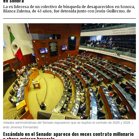
en Sonora
La ex lideresa de un colectivo de búsqueda de desaparecidos en Sonora,
Blanca Zulema, de 43 años, fue detenida junto con Jesús Guillermo, de
Escándalo en el Senado: aparece dos veces contrato millonario
y ahora quieren borrarlo