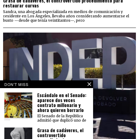
Grasa de cadáveres, el controvertido procedimiento para
restaurar curvas
Sandra, una abogada especializada en medios de comunicación y
residente en Los Ángeles, llevaba años considerando aumentarse el
busto —desde que tenía veintitantos—, pero
DON'T MISS
Escándalo en el Senado:
aparece dos veces
contrato millonario y
ahora quieren borrarlo
El Senado de la República
admitió que duplicó uno de
Grasa de cadáveres, el
controvertido