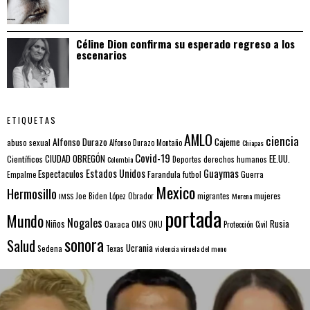
Céline Dion confirma su esperado regreso a los
escenarios
ETIQUETAS
AMLO
ciencia
Alfonso Durazo
Cajeme
abuso sexual
Alfonso Durazo Montaño
Chiapas
Covid-19
EE.UU.
Científicos
CIUDAD OBREGÓN
Colombia
Deportes
derechos humanos
Estados Unidos
Guaymas
Espectaculos
Farandula
futbol
Guerra
Empalme
Mexico
Hermosillo
mujeres
IMSS
Joe Biden
López Obrador
migrantes
Morena
portada
Mundo
Nogales
Rusia
Niños
Oaxaca
OMS
ONU
Protección Civil
sonora
Salud
Ucrania
Sedena
Texas
violencia
viruela del mono