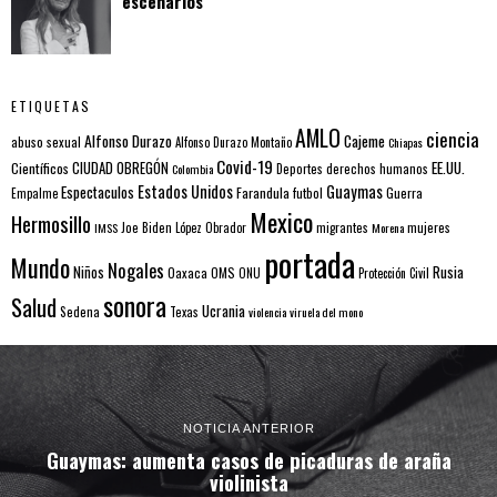
escenarios
ETIQUETAS
AMLO
ciencia
Alfonso Durazo
Cajeme
abuso sexual
Alfonso Durazo Montaño
Chiapas
Covid-19
EE.UU.
Científicos
CIUDAD OBREGÓN
Colombia
Deportes
derechos humanos
Estados Unidos
Guaymas
Espectaculos
Farandula
futbol
Guerra
Empalme
Mexico
Hermosillo
mujeres
IMSS
Joe Biden
López Obrador
migrantes
Morena
portada
Mundo
Nogales
Rusia
Niños
Oaxaca
OMS
ONU
Protección Civil
sonora
Salud
Ucrania
Sedena
Texas
violencia
viruela del mono
NOTICIA ANTERIOR
Guaymas: aumenta casos de picaduras de araña
violinista