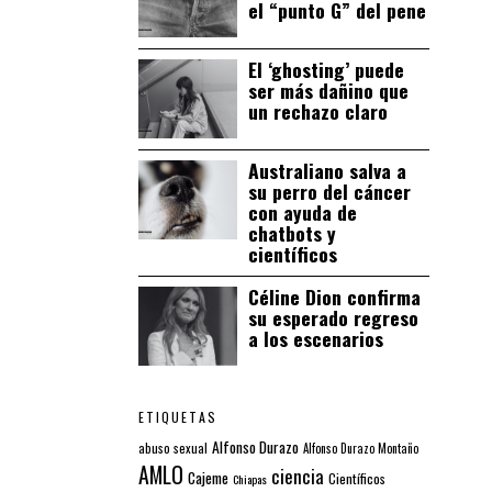
el “punto G” del pene
El ‘ghosting’ puede
ser más dañino que
un rechazo claro
Australiano salva a
su perro del cáncer
con ayuda de
chatbots y
científicos
Céline Dion confirma
su esperado regreso
a los escenarios
ETIQUETAS
Alfonso Durazo
abuso sexual
Alfonso Durazo Montaño
AMLO
ciencia
Cajeme
Científicos
Chiapas