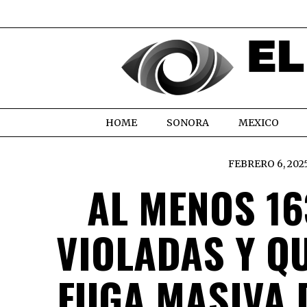
HOME
SONORA
MEXICO
FEBRERO 6, 202
AL MENOS 1
VIOLADAS Y Q
FUGA MASIVA 