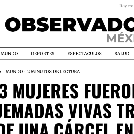
Hoy es:
MUNDO
DEPORTES
ESPECTACULOS
SALUD
5
MUNDO
2 MINUTOS DE LECTURA
63 MUJERES FUERO
UEMADAS VIVAS T
DE UNA CÁRCEL EN