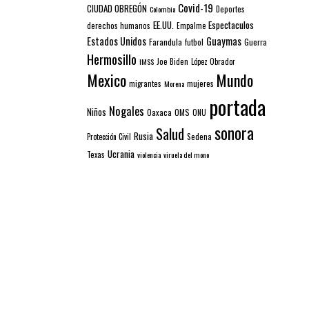
Covid-19
CIUDAD OBREGÓN
Colombia
Deportes
EE.UU.
Espectaculos
derechos humanos
Empalme
Estados Unidos
Guaymas
Farandula
futbol
Guerra
Hermosillo
IMSS
Joe Biden
López Obrador
Mexico
Mundo
mujeres
migrantes
Morena
portada
Nogales
Niños
Oaxaca
OMS
ONU
sonora
Salud
Rusia
Sedena
Protección Civil
Ucrania
Texas
violencia
viruela del mono