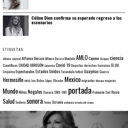
Céline Dion confirma su esperado regreso a los
escenarios
ETIQUETAS
AMLO
ciencia
Alfonso Durazo
Cajeme
abuso sexual
Alfonso Durazo Montaño
Chiapas
Covid-19
EE.UU.
Científicos
CIUDAD OBREGÓN
Colombia
Deportes
derechos humanos
Estados Unidos
Guaymas
Espectaculos
Farandula
futbol
Guerra
Empalme
Mexico
Hermosillo
mujeres
IMSS
Joe Biden
López Obrador
migrantes
Morena
portada
Mundo
Nogales
Rusia
Niños
Oaxaca
OMS
ONU
Protección Civil
sonora
Salud
Ucrania
Sedena
Texas
violencia
viruela del mono