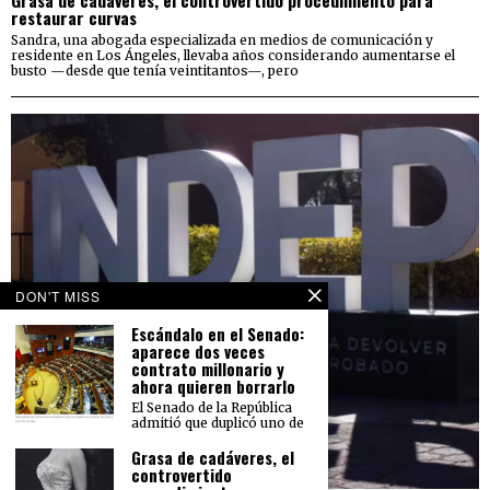
Grasa de cadáveres, el controvertido procedimiento para
restaurar curvas
Sandra, una abogada especializada en medios de comunicación y
residente en Los Ángeles, llevaba años considerando aumentarse el
busto —desde que tenía veintitantos—, pero
DON'T MISS
Escándalo en el Senado:
aparece dos veces
contrato millonario y
ahora quieren borrarlo
El Senado de la República
admitió que duplicó uno de
Grasa de cadáveres, el
controvertido