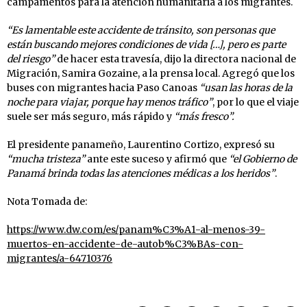
campamentos para la atención humanitaria a los migrantes.
“Es lamentable este accidente de tránsito, son personas que
están buscando mejores condiciones de vida […], pero es parte
del riesgo”
de hacer esta travesía, dijo la directora nacional de
Migración, Samira Gozaine, a la prensa local. Agregó que los
buses con migrantes hacia Paso Canoas
“usan las horas de la
noche para viajar, porque hay menos tráfico”
, por lo que el viaje
suele ser más seguro, más rápido y
“más fresco”.
El presidente panameño, Laurentino Cortizo, expresó su
“mucha tristeza”
ante este suceso y afirmó que
“el Gobierno de
Panamá brinda todas las atenciones médicas a los heridos”
.
Nota Tomada de:
https://www.dw.com/es/panam%C3%A1-al-menos-39-
muertos-en-accidente-de-autob%C3%BAs-con-
migrantes/a-64710376