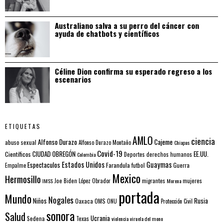
Australiano salva a su perro del cáncer con
ayuda de chatbots y científicos
Céline Dion confirma su esperado regreso a los
escenarios
ETIQUETAS
AMLO
ciencia
Alfonso Durazo
Cajeme
abuso sexual
Alfonso Durazo Montaño
Chiapas
Covid-19
EE.UU.
Científicos
CIUDAD OBREGÓN
Colombia
Deportes
derechos humanos
Estados Unidos
Guaymas
Espectaculos
Farandula
futbol
Guerra
Empalme
Mexico
Hermosillo
mujeres
IMSS
Joe Biden
López Obrador
migrantes
Morena
portada
Mundo
Nogales
Rusia
Niños
Oaxaca
OMS
ONU
Protección Civil
sonora
Salud
Ucrania
Sedena
Texas
violencia
viruela del mono