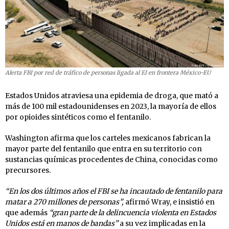
Alerta FBI por red de tráfico de personas ligada al EI en frontera México-EU
Estados Unidos atraviesa una epidemia de droga, que mató a
más de 100 mil estadounidenses en 2023, la mayoría de ellos
por opioides sintéticos como el fentanilo.
Washington afirma que los carteles mexicanos fabrican la
mayor parte del fentanilo que entra en su territorio con
sustancias químicas procedentes de China, conocidas como
precursores.
“En los dos últimos años el FBI se ha incautado de fentanilo para
matar a 270 millones de personas”,
afirmó Wray, e insistió en
que además
“gran parte de la delincuencia violenta en Estados
Unidos está en manos de bandas”
a su vez implicadas en la