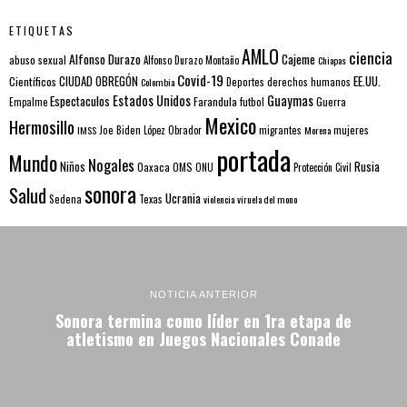
ETIQUETAS
AMLO
ciencia
Alfonso Durazo
Cajeme
abuso sexual
Alfonso Durazo Montaño
Chiapas
Covid-19
EE.UU.
Científicos
CIUDAD OBREGÓN
Colombia
Deportes
derechos humanos
Estados Unidos
Guaymas
Espectaculos
Farandula
futbol
Guerra
Empalme
Mexico
Hermosillo
mujeres
IMSS
Joe Biden
López Obrador
migrantes
Morena
portada
Mundo
Nogales
Rusia
Niños
Oaxaca
OMS
ONU
Protección Civil
sonora
Salud
Ucrania
Sedena
Texas
violencia
viruela del mono
NOTICIA ANTERIOR
Sonora termina como líder en 1ra etapa de
atletismo en Juegos Nacionales Conade