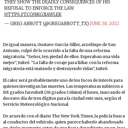
THEY SHOW THE DEADLY CONSEQUENCES OF HIS
REFUSAL TO ENFORCE THE LAW.
HTTPS://T.CO/8KG3IAWLEK
— GREG ABBOTT (@GREGABBOTT_TX)
JUNE 28, 2022
De igual manera, Gustavo García-Siller, arzobispo de San
Antonio, culpó de lo ocurrido a la falta de una reforma
migratoria. “Señor, ten piedad de ellos. Esperaban una vida
mejor”, tuiteó. “La falta de coraje para lidiar con la reforma
migratoria está matando y destruyendo vidas”, tuiteó.
El calor será probablemente uno de los focos de interés para
quienes investigan las muertes. Las temperaturas subieron a
101 grados farenheit (38 grados Celsius) el lunes, marcando el
doceavo día de tres dígitos para la ciudad este mes, según el
Servicio Meteorológico Nacional.
De acuerdo con el diario The New York Times, la policía busca
al conductor del vehículo, quien parece haberlo abandonado
en algún momento antes de que fuera descubierto en un área