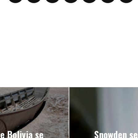
e Bolivia se
Snowden se