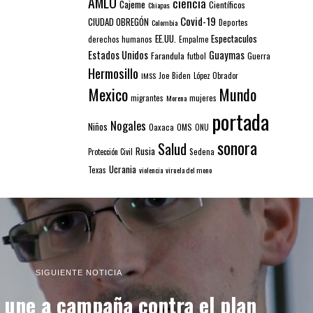
AMLO
ciencia
Cajeme
Científicos
Chiapas
Covid-19
CIUDAD OBREGÓN
Colombia
Deportes
EE.UU.
Espectaculos
derechos humanos
Empalme
Estados Unidos
Guaymas
Farandula
futbol
Guerra
Hermosillo
IMSS
Joe Biden
López Obrador
Mexico
Mundo
mujeres
migrantes
Morena
portada
Nogales
Niños
Oaxaca
OMS
ONU
sonora
Salud
Rusia
Sedena
Protección Civil
Ucrania
Texas
violencia
viruela del mono
SIGUIENTE NOTICIA
 une a campaña contra el plan