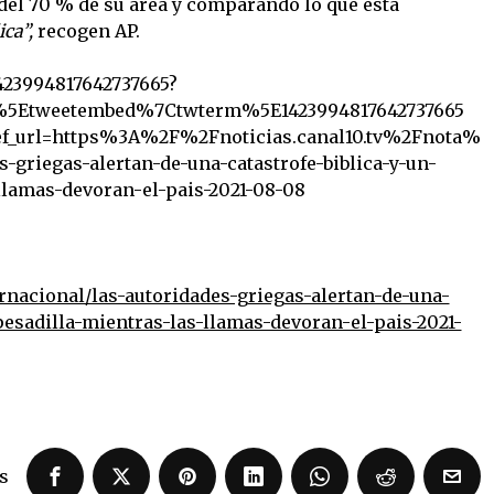
 del 70 % de su área y comparando lo que está
ica”,
recogen AP.
1423994817642737665?
5Etweetembed%7Ctwterm%5E1423994817642737665
url=https%3A%2F%2Fnoticias.canal10.tv%2Fnota%
-griegas-alertan-de-una-catastrofe-biblica-y-un-
llamas-devoran-el-pais-2021-08-08
ternacional/las-autoridades-griegas-alertan-de-una-
pesadilla-mientras-las-llamas-devoran-el-pais-2021-
s