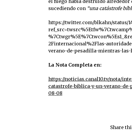
el fuego había destruido alrededor
sucediendo con
“una catástrofe bíbl
https://twitter.com/blkahn/status/
ref_src=twsrc%5Etfw%7Ctwcamp%
%7Ctwgr%5E%7Ctwcon%5Es1_&ref_
2Finternacional%2Flas-autoridades
verano-de-pesadilla-mientras-las-
La Nota Completa en:
https://noticias.canal10.tv/nota/in
catastrofe-biblica-y-un-verano-de-
08-08
Share thi