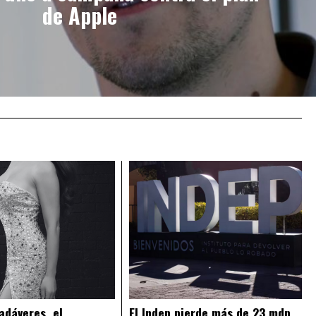
de Apple
adáveres, el
El Indep pierde más de 23 mdp