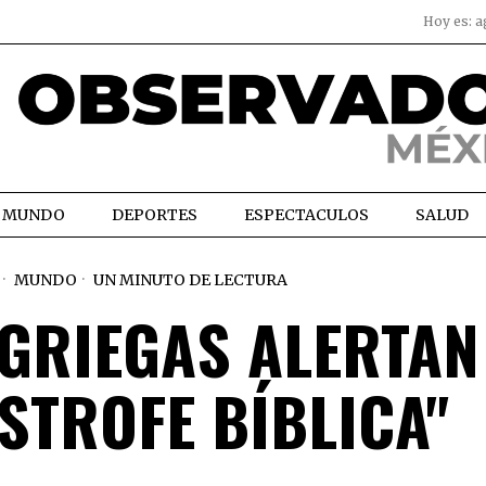
Hoy es:
a
MUNDO
DEPORTES
ESPECTACULOS
SALUD
MUNDO
UN MINUTO DE LECTURA
GRIEGAS ALERTAN
STROFE BÍBLICA"