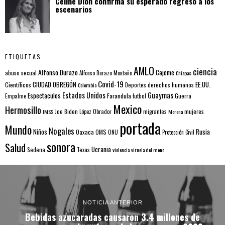
Céline Dion confirma su esperado regreso a los
escenarios
ETIQUETAS
AMLO
ciencia
Alfonso Durazo
Cajeme
abuso sexual
Alfonso Durazo Montaño
Chiapas
Covid-19
EE.UU.
Científicos
CIUDAD OBREGÓN
Colombia
Deportes
derechos humanos
Estados Unidos
Guaymas
Espectaculos
Farandula
futbol
Guerra
Empalme
Mexico
Hermosillo
mujeres
IMSS
Joe Biden
López Obrador
migrantes
Morena
portada
Mundo
Nogales
Rusia
Niños
Oaxaca
OMS
ONU
Protección Civil
sonora
Salud
Ucrania
Sedena
Texas
violencia
viruela del mono
NOTICIA ANTERIOR
Bebidas azucaradas causaron 3.4 millones de