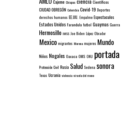
AMLO
ciencia
Cajeme
Científicos
Chiapas
Covid-19
CIUDAD OBREGÓN
Colombia
Deportes
EE.UU.
Espectaculos
derechos humanos
Empalme
Estados Unidos
Guaymas
Farandula
futbol
Guerra
Hermosillo
IMSS
Joe Biden
López Obrador
Mexico
Mundo
mujeres
migrantes
Morena
portada
Nogales
Niños
Oaxaca
OMS
ONU
sonora
Salud
Rusia
Sedena
Protección Civil
Ucrania
Texas
violencia
viruela del mono