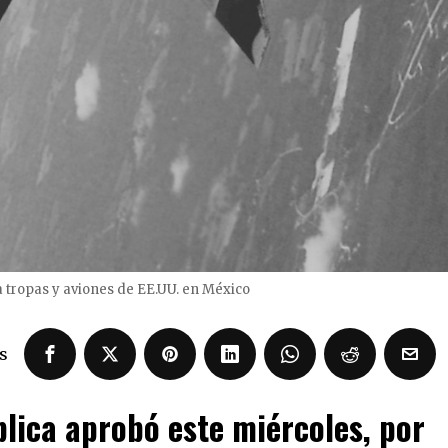
a tropas y aviones de EE.UU. en México
s
blica aprobó este miércoles, por