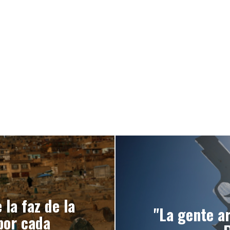
 la faz de la
"La gente a
por cada