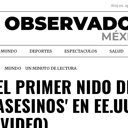
Hoy es:
a
MUNDO
DEPORTES
ESPECTACULOS
SALUD
1
MUNDO
UN MINUTO DE LECTURA
EL PRIMER NIDO D
ASESINOS' EN EE.U
(VIDEO)