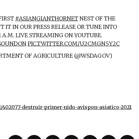
FIRST
#ASIANGIANTHORNET
NEST OF THE
 IT IN OUR PRESS RELEASE OR TUNE INTO
1 A.M. LIVE STREAMING ON YOUTUBE.
SOUNDON
PIC.TWITTER.COM/U2CMGN5Y2C
RTMENT OF AGRICULTURE (@WSDAGOV)
ad/402077-destruir-primer-nido-avispon-asiatico-2021