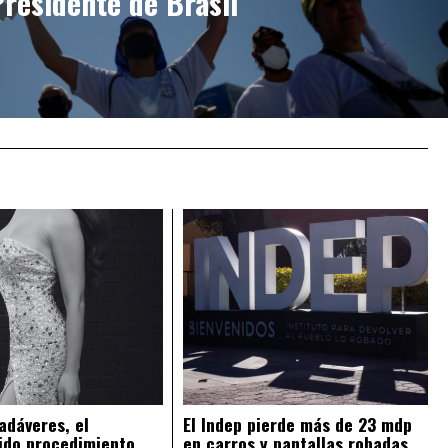
residente de Brasil
adáveres, el
El Indep pierde más de 23 mdp
ido procedimiento
en carros y pantallas robadas