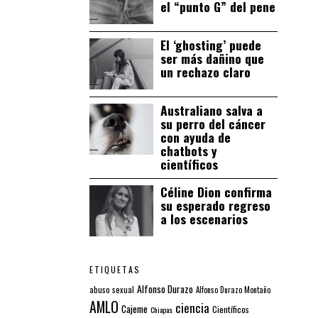
el “punto G” del pene
El ‘ghosting’ puede
ser más dañino que
un rechazo claro
Australiano salva a
su perro del cáncer
con ayuda de
chatbots y
científicos
Céline Dion confirma
su esperado regreso
a los escenarios
ETIQUETAS
Alfonso Durazo
abuso sexual
Alfonso Durazo Montaño
AMLO
ciencia
Cajeme
Científicos
Chiapas