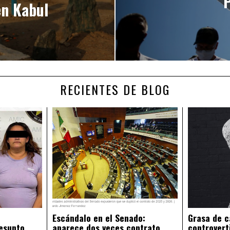
P
en Kabul
RECIENTES DE BLOG
Escándalo en el Senado:
Grasa de c
esunto
aparece dos veces contrato
controvert