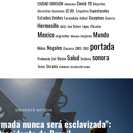
Covid-19
CIUDAD OBREGÓN
Colombia
Deportes
EE.UU.
Espectaculos
derechos humanos
Empalme
Estados Unidos
Guaymas
Farandula
futbol
Guerra
Hermosillo
IMSS
Joe Biden
López Obrador
Mexico
Mundo
mujeres
migrantes
Morena
portada
Nogales
Niños
Oaxaca
OMS
ONU
sonora
Salud
Rusia
Sedena
Protección Civil
Ucrania
Texas
violencia
viruela del mono
SIGUIENTE NOTICIA
rmada nunca será esclavizada":