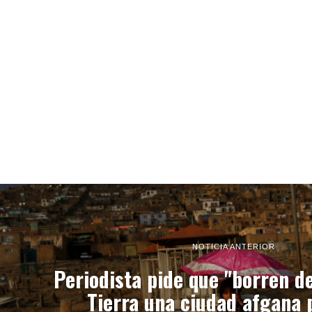
NOTICIA ANTERIOR
Periodista pide que "borren de
Tierra una ciudad afgana 