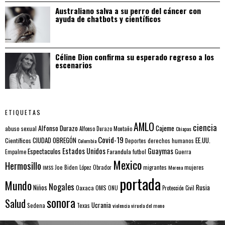
Australiano salva a su perro del cáncer con
ayuda de chatbots y científicos
Céline Dion confirma su esperado regreso a los
escenarios
ETIQUETAS
AMLO
ciencia
Alfonso Durazo
Cajeme
abuso sexual
Alfonso Durazo Montaño
Chiapas
Covid-19
EE.UU.
Científicos
CIUDAD OBREGÓN
Colombia
Deportes
derechos humanos
Estados Unidos
Guaymas
Espectaculos
Farandula
futbol
Guerra
Empalme
Mexico
Hermosillo
mujeres
IMSS
Joe Biden
López Obrador
migrantes
Morena
portada
Mundo
Nogales
Rusia
Niños
Oaxaca
OMS
ONU
Protección Civil
sonora
Salud
Ucrania
Sedena
Texas
violencia
viruela del mono