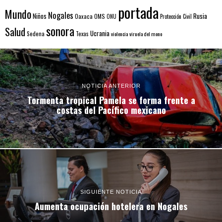
portada
Mundo
Nogales
Rusia
Niños
Oaxaca
OMS
ONU
Protección Civil
sonora
Salud
Ucrania
Sedena
Texas
violencia
viruela del mono
NOTICIA ANTERIOR
Tormenta tropical Pamela se forma frente a
costas del Pacífico mexicano
SIGUIENTE NOTICIA
Aumenta ocupación hotelera en Nogales