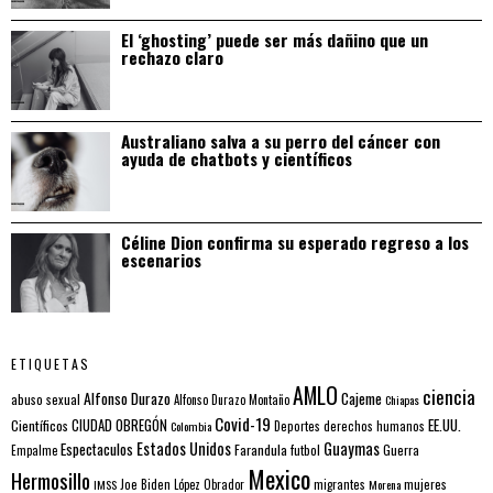
El ‘ghosting’ puede ser más dañino que un
rechazo claro
Australiano salva a su perro del cáncer con
ayuda de chatbots y científicos
Céline Dion confirma su esperado regreso a los
escenarios
ETIQUETAS
AMLO
ciencia
Alfonso Durazo
Cajeme
abuso sexual
Alfonso Durazo Montaño
Chiapas
Covid-19
EE.UU.
Científicos
CIUDAD OBREGÓN
Colombia
Deportes
derechos humanos
Estados Unidos
Guaymas
Espectaculos
Farandula
futbol
Guerra
Empalme
Mexico
Hermosillo
mujeres
IMSS
Joe Biden
López Obrador
migrantes
Morena