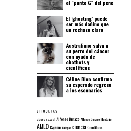
el “punto G” del pene
El ‘ghosting’ puede
ser más dañino que
un rechazo claro
Australiano salva a
su perro del cáncer
con ayuda de
chatbots y
científicos
Céline Dion confirma
su esperado regreso
a los escenarios
ETIQUETAS
Alfonso Durazo
abuso sexual
Alfonso Durazo Montaño
AMLO
ciencia
Cajeme
Científicos
Chiapas