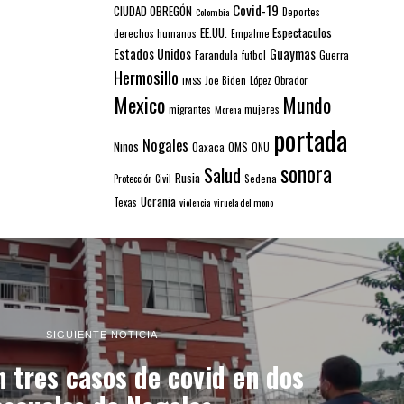
Covid-19
CIUDAD OBREGÓN
Colombia
Deportes
EE.UU.
Espectaculos
derechos humanos
Empalme
Estados Unidos
Guaymas
Farandula
futbol
Guerra
Hermosillo
IMSS
Joe Biden
López Obrador
Mexico
Mundo
mujeres
migrantes
Morena
portada
Nogales
Niños
Oaxaca
OMS
ONU
sonora
Salud
Rusia
Sedena
Protección Civil
Ucrania
Texas
violencia
viruela del mono
SIGUIENTE NOTICIA
n tres casos de covid en dos