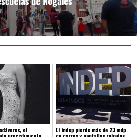
escuelas de Nogales
adáveres, el
El Indep pierde más de 23 mdp
ido procedimiento
en carros y pantallas robadas