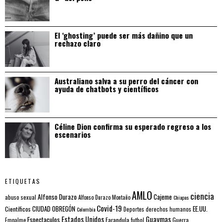
El ‘ghosting’ puede ser más dañino que un
rechazo claro
Australiano salva a su perro del cáncer con
ayuda de chatbots y científicos
Céline Dion confirma su esperado regreso a los
escenarios
ETIQUETAS
AMLO
ciencia
Alfonso Durazo
Cajeme
abuso sexual
Alfonso Durazo Montaño
Chiapas
Covid-19
EE.UU.
Científicos
CIUDAD OBREGÓN
Colombia
Deportes
derechos humanos
Estados Unidos
Guaymas
Espectaculos
Farandula
futbol
Guerra
Empalme