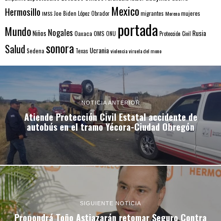
Mexico
Hermosillo
mujeres
IMSS
Joe Biden
López Obrador
migrantes
Morena
portada
Mundo
Nogales
Rusia
Niños
Oaxaca
OMS
ONU
Protección Civil
sonora
Salud
Ucrania
Sedena
Texas
violencia
viruela del mono
NOTICIA ANTERIOR
Atiende Protección Civil Estatal accidente de
autobús en el tramo Yécora-Ciudad Obregón
SIGUIENTE NOTICIA
Propondrá Toño Astiazarán retomar Seguro Contra