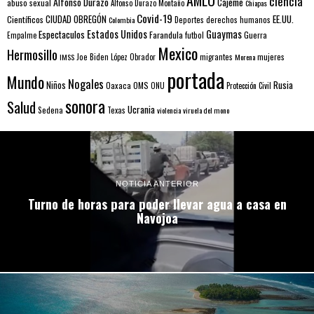
ciencia
Alfonso Durazo
Cajeme
abuso sexual
Alfonso Durazo Montaño
Chiapas
Covid-19
EE.UU.
Científicos
CIUDAD OBREGÓN
Colombia
Deportes
derechos humanos
Estados Unidos
Guaymas
Espectaculos
Farandula
futbol
Guerra
Empalme
Mexico
Hermosillo
mujeres
IMSS
Joe Biden
López Obrador
migrantes
Morena
portada
Mundo
Nogales
Rusia
Niños
Oaxaca
OMS
ONU
Protección Civil
sonora
Salud
Ucrania
Sedena
Texas
violencia
viruela del mono
NOTICIA ANTERIOR
Turno de horas para poder llevar agua a casa en
Navojoa