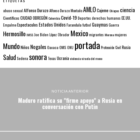
ETIQUETAS
AMLO
ciencia
Alfonso Durazo
Cajeme
abuso sexual
Alfonso Durazo Montaño
Chiapas
Covid-19
EE.UU.
Científicos
CIUDAD OBREGÓN
Colombia
Deportes
derechos humanos
Estados Unidos
Guaymas
Espectaculos
Farandula
futbol
Guerra
Empalme
Mexico
Hermosillo
mujeres
IMSS
Joe Biden
López Obrador
migrantes
Morena
portada
Mundo
Nogales
Rusia
Niños
Oaxaca
OMS
ONU
Protección Civil
sonora
Salud
Ucrania
Sedena
Texas
violencia
viruela del mono
NOTICIA ANTERIOR
Maduro ratifica su "firme apoyo" a Rusia en
conversación con Putin