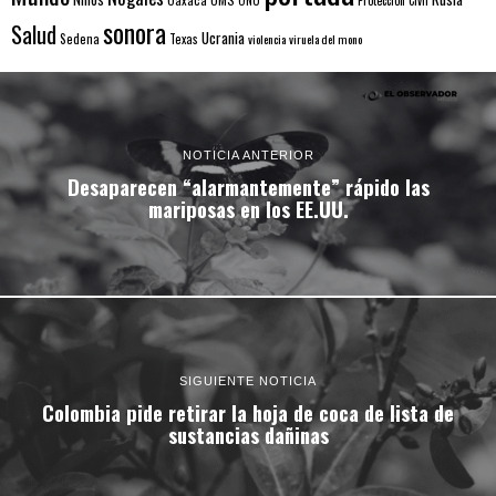
ONU
Protección Civil
sonora
Salud
Ucrania
Sedena
Texas
violencia
viruela del mono
NOTICIA ANTERIOR
Desaparecen “alarmantemente” rápido las
mariposas en los EE.UU.
SIGUIENTE NOTICIA
Colombia pide retirar la hoja de coca de lista de
sustancias dañinas