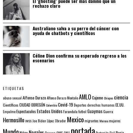
El ‘ghosting’ puede ser más dañino que un
rechazo claro
Australiano salva a su perro del cáncer con
ayuda de chatbots y científicos
Céline Dion confirma su esperado regreso a los
escenarios
ETIQUETAS
AMLO
ciencia
Alfonso Durazo
Cajeme
abuso sexual
Alfonso Durazo Montaño
Chiapas
Covid-19
EE.UU.
Científicos
CIUDAD OBREGÓN
Colombia
Deportes
derechos humanos
Estados Unidos
Guaymas
Espectaculos
Farandula
futbol
Guerra
Empalme
Mexico
Hermosillo
mujeres
IMSS
Joe Biden
López Obrador
migrantes
Morena
portada
Mundo
Nogales
Rusia
Niños
Oaxaca
OMS