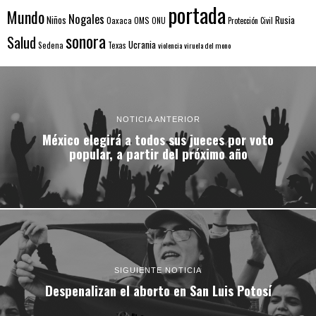
portada
Mundo
Nogales
Rusia
Niños
Oaxaca
OMS
ONU
Protección Civil
sonora
Salud
Ucrania
Sedena
Texas
violencia
viruela del mono
NOTICIA ANTERIOR
México elegirá a todos sus jueces por voto
popular, a partir del próximo año
SIGUIENTE NOTICIA
Despenalizan el aborto en San Luis Potosí