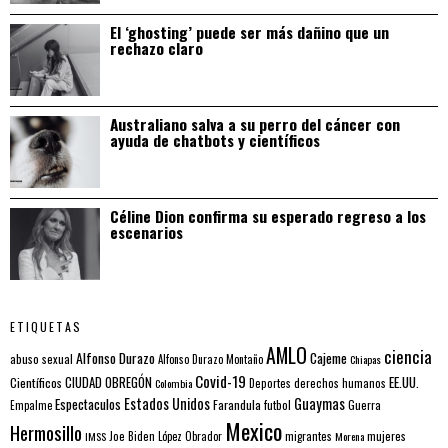
El ‘ghosting’ puede ser más dañino que un
rechazo claro
Australiano salva a su perro del cáncer con
ayuda de chatbots y científicos
Céline Dion confirma su esperado regreso a los
escenarios
ETIQUETAS
AMLO
ciencia
Alfonso Durazo
Cajeme
abuso sexual
Alfonso Durazo Montaño
Chiapas
Covid-19
EE.UU.
Científicos
CIUDAD OBREGÓN
Colombia
Deportes
derechos humanos
Estados Unidos
Guaymas
Espectaculos
Farandula
futbol
Guerra
Empalme
Mexico
Hermosillo
mujeres
IMSS
Joe Biden
López Obrador
migrantes
Morena