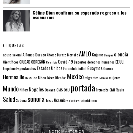
Céline Dion confirma su esperado regreso a los
escenarios
ETIQUETAS
AMLO
ciencia
Alfonso Durazo
Cajeme
abuso sexual
Alfonso Durazo Montaño
Chiapas
Covid-19
EE.UU.
Científicos
CIUDAD OBREGÓN
Colombia
Deportes
derechos humanos
Estados Unidos
Guaymas
Espectaculos
Farandula
futbol
Guerra
Empalme
Mexico
Hermosillo
mujeres
IMSS
Joe Biden
López Obrador
migrantes
Morena
portada
Mundo
Nogales
Rusia
Niños
Oaxaca
OMS
ONU
Protección Civil
sonora
Salud
Ucrania
Sedena
Texas
violencia
viruela del mono
NOTICIA ANTERIOR