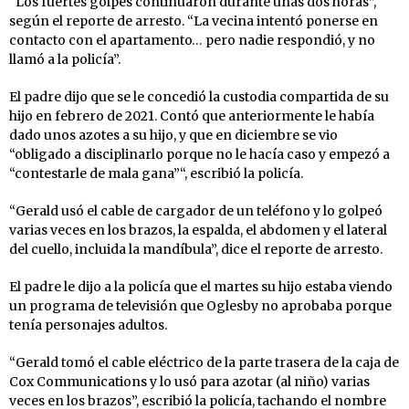
“Los fuertes golpes continuaron durante unas dos horas”,
según el reporte de arresto. “La vecina intentó ponerse en
contacto con el apartamento… pero nadie respondió, y no
llamó a la policía”.
El padre dijo que se le concedió la custodia compartida de su
hijo en febrero de 2021. Contó que anteriormente le había
dado unos azotes a su hijo, y que en diciembre se vio
“obligado a disciplinarlo porque no le hacía caso y empezó a
“contestarle de mala gana”“, escribió la policía.
“Gerald usó el cable de cargador de un teléfono y lo golpeó
varias veces en los brazos, la espalda, el abdomen y el lateral
del cuello, incluida la mandíbula”, dice el reporte de arresto.
El padre le dijo a la policía que el martes su hijo estaba viendo
un programa de televisión que Oglesby no aprobaba porque
tenía personajes adultos.
“Gerald tomó el cable eléctrico de la parte trasera de la caja de
Cox Communications y lo usó para azotar (al niño) varias
veces en los brazos”, escribió la policía, tachando el nombre