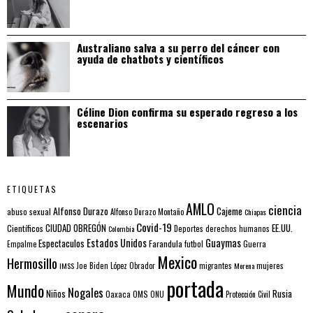
Australiano salva a su perro del cáncer con
ayuda de chatbots y científicos
Céline Dion confirma su esperado regreso a los
escenarios
ETIQUETAS
AMLO
ciencia
Alfonso Durazo
Cajeme
abuso sexual
Alfonso Durazo Montaño
Chiapas
Covid-19
EE.UU.
Científicos
CIUDAD OBREGÓN
Colombia
Deportes
derechos humanos
Estados Unidos
Guaymas
Espectaculos
Farandula
futbol
Guerra
Empalme
Mexico
Hermosillo
mujeres
IMSS
Joe Biden
López Obrador
migrantes
Morena
portada
Mundo
Nogales
Rusia
Niños
Oaxaca
OMS
ONU
Protección Civil