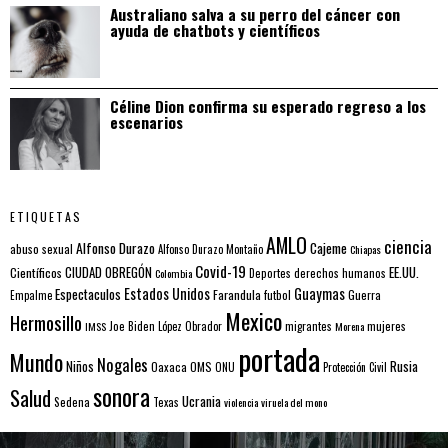
Australiano salva a su perro del cáncer con
ayuda de chatbots y científicos
Céline Dion confirma su esperado regreso a los
escenarios
ETIQUETAS
AMLO
ciencia
Alfonso Durazo
Cajeme
abuso sexual
Alfonso Durazo Montaño
Chiapas
Covid-19
EE.UU.
Científicos
CIUDAD OBREGÓN
Colombia
Deportes
derechos humanos
Estados Unidos
Guaymas
Espectaculos
Farandula
futbol
Guerra
Empalme
Mexico
Hermosillo
mujeres
IMSS
Joe Biden
López Obrador
migrantes
Morena
portada
Mundo
Nogales
Rusia
Niños
Oaxaca
OMS
ONU
Protección Civil
sonora
Salud
Ucrania
Sedena
Texas
violencia
viruela del mono