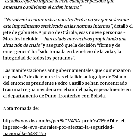
“establece que no ingresa al Perú cualquier persona que
amenaza o solivianta el orden interno”.
“No volverá a entrar más a nuestro Perú a no ser que se levante
este impedimento establecido en las normas internas”
, detalló el
jefe de gabinete. A juicio de Otárola, esas nueve personas -
Morales incluido-
“han estado muy activos propiciando una
situación de crisis”
y aseguró que la decisión “firme y de
emergencia” ha “sido tomada en beneficio de la vida y la
integridad de todos los peruanos”.
Las manifestaciones antigubernamentales que comenzaron
el pasado 7 de diciembre tras el fallido autogolpe de Estado
del entonces presidente Pedro Castillo se han concentrado
tras una tregua navideña en el sur del país, especialmente en
el departamento de Puno, fronterizo con Bolivia.
Nota Tomada de:
https://www.dw.com/es/per%C3%BA-proh%C3%ADbe-el-
ingreso-de-evo-morales-por-afectar-la-seguridad-
nacional/a-64331155