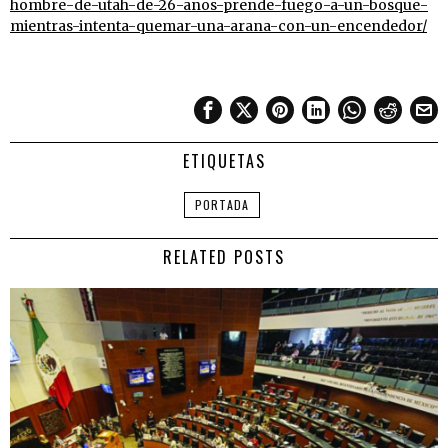
hombre-de-utah-de-26-anos-prende-fuego-a-un-bosque-
mientras-intenta-quemar-una-arana-con-un-encendedor/
ETIQUETAS
PORTADA
RELATED POSTS