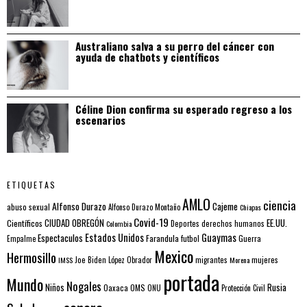
Australiano salva a su perro del cáncer con
ayuda de chatbots y científicos
Céline Dion confirma su esperado regreso a los
escenarios
ETIQUETAS
AMLO
ciencia
Alfonso Durazo
Cajeme
abuso sexual
Alfonso Durazo Montaño
Chiapas
Covid-19
EE.UU.
Científicos
CIUDAD OBREGÓN
Colombia
Deportes
derechos humanos
Estados Unidos
Guaymas
Espectaculos
Farandula
futbol
Guerra
Empalme
Mexico
Hermosillo
mujeres
IMSS
Joe Biden
López Obrador
migrantes
Morena
portada
Mundo
Nogales
Rusia
Niños
Oaxaca
OMS
ONU
Protección Civil