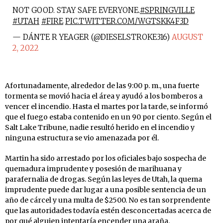
NOT GOOD. STAY SAFE EVERYONE.
#SPRINGVILLE
#UTAH
#FIRE
PIC.TWITTER.COM/WGTSKK4F3D
— DÁNTE R YEAGER (@DIESELSTROKE316)
AUGUST
2, 2022
Afortunadamente, alrededor de las 9:00 p. m., una fuerte
tormenta se movió hacia el área y ayudó a los bomberos a
vencer el incendio. Hasta el martes por la tarde, se informó
que el fuego estaba contenido en un 90 por ciento. Según el
Salt Lake Tribune, nadie resultó herido en el incendio y
ninguna estructura se vio amenazada por él.
Martin ha sido arrestado por los oficiales bajo sospecha de
quemadura imprudente y posesión de marihuana y
parafernalia de drogas. Según las leyes de Utah, la quema
imprudente puede dar lugar a una posible sentencia de un
año de cárcel y una multa de $2500. No es tan sorprendente
que las autoridades todavía estén desconcertadas acerca de
por qué alguien intentaría encender una araña.