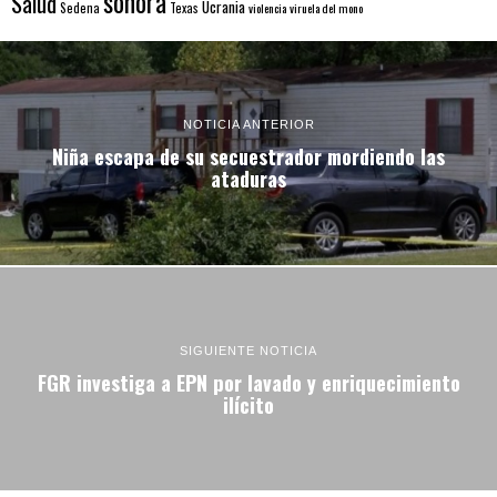
sonora
Salud
Ucrania
Sedena
Texas
violencia
viruela del mono
NOTICIA ANTERIOR
Niña escapa de su secuestrador mordiendo las
ataduras
SIGUIENTE NOTICIA
FGR investiga a EPN por lavado y enriquecimiento
ilícito