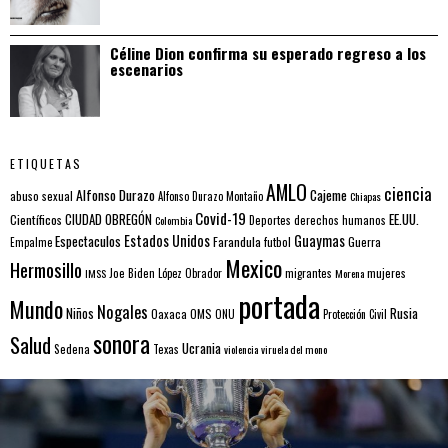
Céline Dion confirma su esperado regreso a los
escenarios
ETIQUETAS
AMLO
ciencia
Alfonso Durazo
Cajeme
abuso sexual
Alfonso Durazo Montaño
Chiapas
Covid-19
EE.UU.
Científicos
CIUDAD OBREGÓN
Colombia
Deportes
derechos humanos
Estados Unidos
Guaymas
Espectaculos
Farandula
futbol
Guerra
Empalme
Mexico
Hermosillo
mujeres
IMSS
Joe Biden
López Obrador
migrantes
Morena
portada
Mundo
Nogales
Rusia
Niños
Oaxaca
OMS
ONU
Protección Civil
sonora
Salud
Ucrania
Sedena
Texas
violencia
viruela del mono